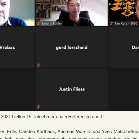
2021 hielten 15 Teilnehmer und 5 Referenten durch!
fen Erfle, Carsten Karthaus, Andreas Warsitz und Yves Mutschelkn
n froh, dass der Lehrgang nicht abgesagt wurde, sondern wir ihn s