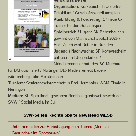
Verbandsarbeit &
Organisation:
Kurzbericht Erweitertes
Präsidium / Geschäftsverteilungsplan
Ausbildung & Förderung:
17 neue C-
Trainer für den Schachsport
Spielbetrieb / Ligen:
SK Bebenhausen
gewinnt den Mannschaftspokal 2026 /
Enis Zuferi wird Dritter in Dresden
Jugend / Nachwuchs:
SF Kornwestheim
brillieren mit Jugendarbeit /
Mädchenmannschaft des SC Murrhardt
für DM qualifiziert / Nürtinger U16 Mädels erneut baden-
württembergische Meisterinnen
Turniere:
Seniorenmeisterschaft in Bad Herrenalb / WAM Finale in
Nürtingen
Medien:
SF Spraitbach gewinnen Nachhaltigkeitswettbewerb des
SVW / Social Media im Juli
SVW-Seiten Rechte Spalte Newsfeed WLSB
Jetzt anmelden zur Herbsttagung zum Thema „Mentale
Gesundheit im Sportverein“