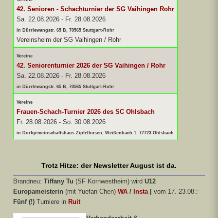
42. Senioren - Schachturnier der SG Vaihingen Rohr
Sa. 22.08.2026
-
Fr. 28.08.2026
in Dürrlewangstr. 65 B, 70565 Stuttgart-Rohr
Vereinsheim der SG Vaihingen / Rohr
Vereine
42. Seniorenturnier 2026 der SG Vaihingen / Rohr
Sa. 22.08.2026
-
Fr. 28.08.2026
in Dürrlewangstr. 65 B, 70565 Stuttgart-Rohr
Vereine
Frauen-Schach-Turnier 2026 des SC Ohlsbach
Fr. 28.08.2026
-
So. 30.08.2026
in Dorfgemeinschaftshaus Zipfelhusen, Weißenbach 1, 77723 Ohlsbach
Trotz Hitze: der Newsletter August ist da.
Brandneu:
Tiffany Tu
(SF Kornwestheim) wird
U12
Europameisterin
(mit Yuefan Chen)
WA
/
Insta
|
vom 17.-23.08.:
Fünf (!)
Turniere in
Ruit