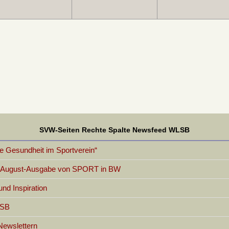
SVW-Seiten Rechte Spalte Newsfeed WLSB
 Gesundheit im Sportverein“
er August-Ausgabe von SPORT in BW
d Inspiration
LSB
Newslettern