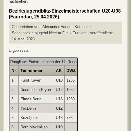
nachsehen.
Bezirksjugendblitz-Einzelmeisterschaften U20-U08
(Faurndau, 25.04.2026)
Geschrieben von:
Alexander Hande
Kategorie:
Schachbezirksjugend Neckar-Fils » Turniere
Veröffentlicht:
14. April 2026
Ergebnisse:
Rangliste: Endstand nach der 11. Runde
Nr.
Teilnehmer
AK
DWZ
1
2
3
4
5
6
7
8
1
Fürst,Kaven
U18
1235
**
1
1
1
1
1
1
1
2
Noumedem,Bryan
U18
1332
0
**
1
1
1
1
1
1
3
Elmas,Berra
U18
1260
0
0
**
1
1
1
1
1
4
Yer,Deniz
U12
0
0
0
**
1
1
1
1
5
Kozul,Luis
U16
786
0
0
0
0
**
1
0
1
6
Roth,Maximilian
U10
0
0
0
0
0
**
1
1