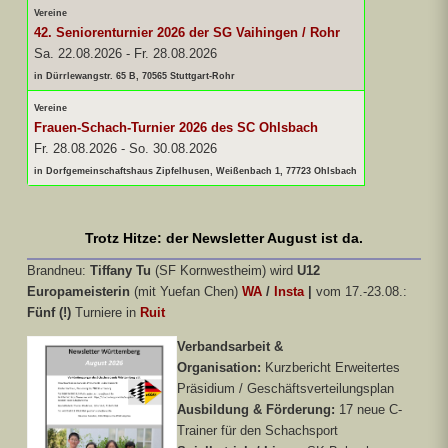
Vereine
42. Seniorenturnier 2026 der SG Vaihingen / Rohr
Sa. 22.08.2026
-
Fr. 28.08.2026
in Dürrlewangstr. 65 B, 70565 Stuttgart-Rohr
Vereine
Frauen-Schach-Turnier 2026 des SC Ohlsbach
Fr. 28.08.2026
-
So. 30.08.2026
in Dorfgemeinschaftshaus Zipfelhusen, Weißenbach 1, 77723 Ohlsbach
Trotz Hitze: der Newsletter August ist da.
Brandneu:
Tiffany Tu
(SF Kornwestheim) wird
U12
Europameisterin
(mit Yuefan Chen)
WA
/
Insta
|
vom 17.-23.08.:
Fünf (!)
Turniere in
Ruit
Verbandsarbeit &
Organisation:
Kurzbericht Erweitertes
Präsidium / Geschäftsverteilungsplan
Ausbildung & Förderung:
17 neue C-
Trainer für den Schachsport