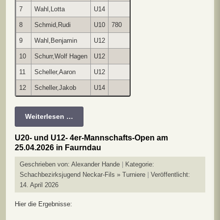
7
Wahl,Lotta
U14
0
0
0
0
1
0
**
0
8
Schmid,Rudi
U10
780
0
0
0
0
0
0
1
**
9
Wahl,Benjamin
U12
0
0
0
½
0
½
0
0
10
Schurr,Wolf Hagen
U12
0
0
0
0
0
½
0
0
11
Scheller,Aaron
U12
0
0
0
0
0
0
0
0
12
Scheller,Jakob
U14
0
0
0
0
0
0
0
0
Weiterlesen …
U20- und U12- 4er-Mannschafts-Open am
25.04.2026 in Faurndau
Geschrieben von:
Alexander Hande
Kategorie:
Schachbezirksjugend Neckar-Fils » Turniere
Veröffentlicht:
14. April 2026
Hier die Ergebnisse: