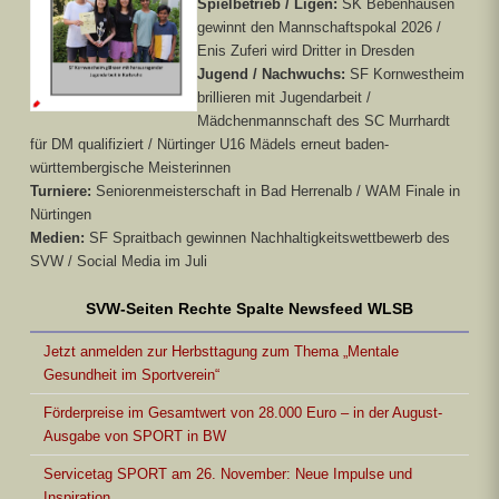
Spielbetrieb / Ligen:
SK Bebenhausen
gewinnt den Mannschaftspokal 2026 /
Enis Zuferi wird Dritter in Dresden
Jugend / Nachwuchs:
SF Kornwestheim
brillieren mit Jugendarbeit /
Mädchenmannschaft des SC Murrhardt
für DM qualifiziert / Nürtinger U16 Mädels erneut baden-
württembergische Meisterinnen
Turniere:
Seniorenmeisterschaft in Bad Herrenalb / WAM Finale in
Nürtingen
Medien:
SF Spraitbach gewinnen Nachhaltigkeitswettbewerb des
SVW / Social Media im Juli
SVW-Seiten Rechte Spalte Newsfeed WLSB
Jetzt anmelden zur Herbsttagung zum Thema „Mentale
Gesundheit im Sportverein“
Förderpreise im Gesamtwert von 28.000 Euro – in der August-
Ausgabe von SPORT in BW
Servicetag SPORT am 26. November: Neue Impulse und
Inspiration