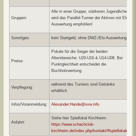
Alle in einer Gruppe, stärkeren Jugendlichen
Gruppen:
wird das Parallel-Turnier der Aktiven mit Elo-
Auswertung empfohlen!
Sonstiges:
kein Startgeld, ohne DWZ-/Elo-Auswertung
Pokale für die Sieger der beiden
Altersbereiche: U20-U16 & U14-U08. Bei
Preise:
Punktgleichheit entscheidet die
Buchholzwertung.
während des Turniers sind Getränke
Verpflegung:
erhältlich
Infos/Voranmeldung:
Alexander.Hande@svw.info
Siehe hier Spiellokal Kirchheim:
Anfahrt:
https://www.schachclub-
kirchheim.de/index.php/kontakt/#spiellokale