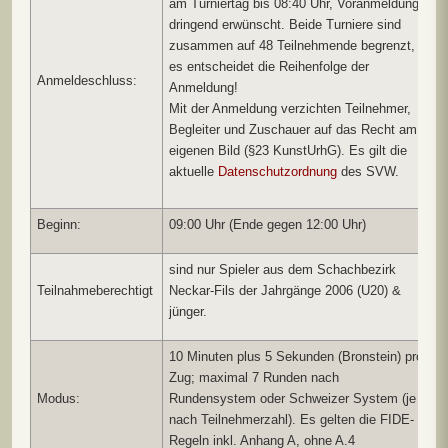
am Turniertag bis 08:40 Uhr, Voranmeldung
dringend erwünscht. Beide Turniere sind
zusammen auf 48 Teilnehmende begrenzt,
es entscheidet die Reihenfolge der
Anmeldeschluss:
Anmeldung!
Mit der Anmeldung verzichten Teilnehmer,
Begleiter und Zuschauer auf das Recht am
eigenen Bild (§23 KunstUrhG). Es gilt die
aktuelle
Datenschutzordnung
des SVW.
Beginn:
09:00 Uhr (Ende gegen 12:00 Uhr)
sind nur Spieler aus dem Schachbezirk
Teilnahmeberechtigt
Neckar-Fils der Jahrgänge 2006 (U20) &
jünger.
10 Minuten plus 5 Sekunden (Bronstein) pro
Zug; maximal 7 Runden nach
Modus:
Rundensystem oder Schweizer System (je
nach Teilnehmerzahl). Es gelten die FIDE-
Regeln inkl. Anhang A, ohne A.4