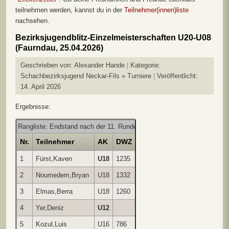
teilnehmen werden, kannst du in der
Teilnehmer(innen)liste
nachsehen.
Bezirksjugendblitz-Einzelmeisterschaften U20-U08
(Faurndau, 25.04.2026)
Geschrieben von:
Alexander Hande
Kategorie:
Schachbezirksjugend Neckar-Fils » Turniere
Veröffentlicht:
14. April 2026
Ergebnisse:
Rangliste: Endstand nach der 11. Runde
Nr.
Teilnehmer
AK
DWZ
1
2
3
4
5
6
7
8
1
Fürst,Kaven
U18
1235
**
1
1
1
1
1
1
1
2
Noumedem,Bryan
U18
1332
0
**
1
1
1
1
1
1
3
Elmas,Berra
U18
1260
0
0
**
1
1
1
1
1
4
Yer,Deniz
U12
0
0
0
**
1
1
1
1
5
Kozul,Luis
U16
786
0
0
0
0
**
1
0
1