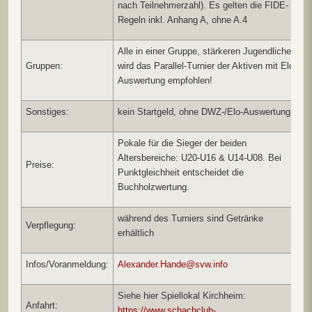
nach Teilnehmerzahl). Es gelten die FIDE-
Regeln inkl. Anhang A, ohne A.4
Alle in einer Gruppe, stärkeren Jugendlichen
Gruppen:
wird das Parallel-Turnier der Aktiven mit Elo-
Auswertung empfohlen!
Sonstiges:
kein Startgeld, ohne DWZ-/Elo-Auswertung
Pokale für die Sieger der beiden
Altersbereiche: U20-U16 & U14-U08. Bei
Preise:
Punktgleichheit entscheidet die
Buchholzwertung.
während des Turniers sind Getränke
Verpflegung:
erhältlich
Infos/Voranmeldung:
Alexander.Hande@svw.info
Siehe hier Spiellokal Kirchheim:
Anfahrt:
https://www.schachclub-