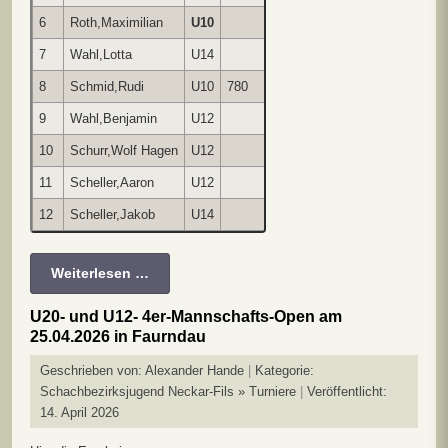
6
Roth,Maximilian
U10
0
0
0
0
0
**
1
1
7
Wahl,Lotta
U14
0
0
0
0
1
0
**
0
8
Schmid,Rudi
U10
780
0
0
0
0
0
0
1
**
9
Wahl,Benjamin
U12
0
0
0
½
0
½
0
0
10
Schurr,Wolf Hagen
U12
0
0
0
0
0
½
0
0
11
Scheller,Aaron
U12
0
0
0
0
0
0
0
0
12
Scheller,Jakob
U14
0
0
0
0
0
0
0
0
Weiterlesen …
U20- und U12- 4er-Mannschafts-Open am
25.04.2026 in Faurndau
Geschrieben von:
Alexander Hande
Kategorie:
Schachbezirksjugend Neckar-Fils » Turniere
Veröffentlicht:
14. April 2026