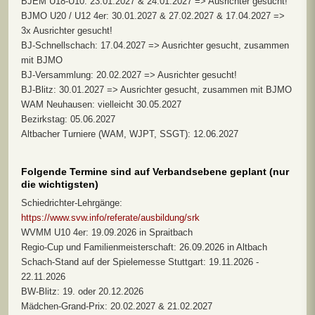
BJEM U18-U10: 23.01.2027 & 24.01.2027 => Ausrichter gesucht!
BJMO U20 / U12 4er: 30.01.2027 & 27.02.2027 & 17.04.2027 =>
3x Ausrichter gesucht!
BJ-Schnellschach: 17.04.2027 => Ausrichter gesucht, zusammen
mit BJMO
BJ-Versammlung: 20.02.2027 => Ausrichter gesucht!
BJ-Blitz: 30.01.2027 => Ausrichter gesucht, zusammen mit BJMO
WAM Neuhausen: vielleicht 30.05.2027
Bezirkstag: 05.06.2027
Altbacher Turniere (WAM, WJPT, SSGT): 12.06.2027
Folgende Termine sind auf Verbandsebene geplant (nur
die wichtigsten)
Schiedrichter-Lehrgänge:
https://www.svw.info/referate/ausbildung/srk
WVMM U10 4er: 19.09.2026 in Spraitbach
Regio-Cup und Familienmeisterschaft: 26.09.2026 in Altbach
Schach-Stand auf der Spielemesse Stuttgart: 19.11.2026 -
22.11.2026
BW-Blitz: 19. oder 20.12.2026
Mädchen-Grand-Prix: 20.02.2027 & 21.02.2027