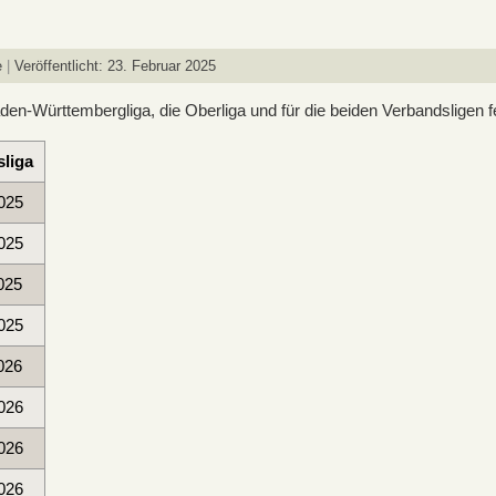
e
Veröffentlicht: 23. Februar 2025
en-Württembergliga, die Oberliga und für die beiden Verbandsligen fe
liga
025
025
025
025
026
026
026
026