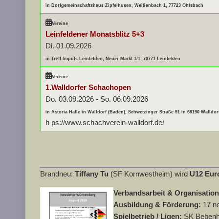
in Dorfgemeinschaftshaus Zipfelhusen, Weißenbach 1, 77723 Ohlsbach
Vereine
Leinfeldener Monatsblitz 5+3
Di. 01.09.2026
in Treff Impuls Leinfelden, Neuer Markt 1/1, 70771 Leinfelden
Vereine
1.Walldorfer Schachopen
Do. 03.09.2026
-
So. 06.09.2026
in Astoria Halle in Walldorf (Baden), Schwetzinger Straße 91 in 69190 Walldor
h ps://www.schachverein-walldorf.de/
Brandneu:
Tiffany Tu
(SF Kornwestheim) wird
U12 Eur
Verbandsarbeit & Organisatio
Ausbildung & Förderung:
17 n
Spielbetrieb / Ligen:
SK Bebenha