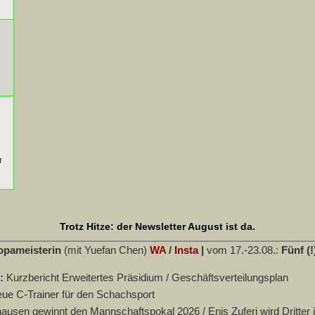
f
Trotz Hitze: der Newsletter August ist da.
opameisterin
(mit Yuefan Chen)
WA
/
Insta
|
vom 17.-23.08.:
Fünf (!
n:
Kurzbericht Erweitertes Präsidium / Geschäftsverteilungsplan
eue C-Trainer für den Schachsport
usen gewinnt den Mannschaftspokal 2026 / Enis Zuferi wird Dritter 