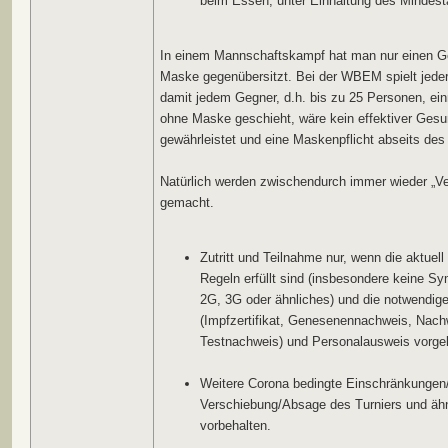
beim Essen, unter Einhaltung des Mindest
In einem Mannschaftskampf hat man nur einen 
Maske gegenübersitzt. Bei der WBEM spielt jeder
damit jedem Gegner, d.h. bis zu 25 Personen, ei
ohne Maske geschieht, wäre kein effektiver Ges
gewährleistet und eine Maskenpflicht abseits des
Natürlich werden zwischendurch immer wieder „V
gemacht.
Zutritt und Teilnahme nur, wenn die aktuell
Regeln erfüllt sind (insbesondere keine S
2G, 3G oder ähnliches) und die notwendige
(Impfzertifikat, Genesenennachweis, Nach
Testnachweis) und Personalausweis vorgel
Weitere Corona bedingte Einschränkungen
Verschiebung/Absage des Turniers und ähn
vorbehalten.