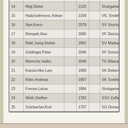
14
Migl,Dieter
2120
Stuttgarter SF 
15
Hadziselimovic,Adnan
2109
VfL Sindelfinge
16
Narr,Kevin
2079
SV Stockenhau
17
Rempeli,Alex
2065
SF Deizisau
18
Rabl,Joerg-Stefan
2062
SV Marbach
19
Goldinger,Peter
2046
SF Dornstetten-
20
Reimche,Vadim
2040
TG Biberach
21
Kasüschke,Lars
1958
SK Bebenhause
22
Klein,Andreas
1907
SK Sontheim/Br
23
Forster,Lukas
1884
Stuttgarter SF 
24
Wirth,Steffen
1782
SSV Zuffenhau
25
Sulzbacher,Kurt
1707
SG Donautal Tut