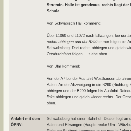
Strutrain. Halle ist geradeaus, rechts liegt der
Schule.
Von Schwäbisch Hall kommend:
Über L1060 und L1072 nach Ellwangen,
bei der 
rechts abbiegen und der B290
immer folgen bis A
Schwabsberg. Dort rechts abbiegen und gleich wi
Ortsdurchfahrt folgen … siehe oben.
Von Ulm kommend:
Von der A7 bei der Ausfahrt Westhausen abfahren
Aalen. An der Abzweigung in die B290 (Richtung
abbiegen und der B290 folgen bis Ausfahrt Raina
links
abbiegen und gleich wieder rechts. Der Ortsd
oben.
Anfahrt mit dem
Schwabsberg hat einen Bahnhof. Dieser liegt an 
ÖPNV:
Aalen und Ellwangen (Hauptstrecke Ulm - Würzbu
Richtung Stuttgart kommend muss man in Aalen 