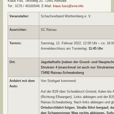
Klaus Fuß, Teckweg 20, 72461 Albstadt
Tel.: 0176 / 40160549, E-Mail:
klaus.fuss@svw.info
Veranstalter:
Schachverband Württemberg e. V.
Ausrichter:
SC Rainau
Termin:
Samstag, 12. Februar 2022, 12:00 Uhr – ca. 18:0
Anmeldeschluss am Turniertag:
11:45 Uhr
Ort:
Jagsttalhalle (neben der Grund- und Hauptsch
Strutrain 4 (manchmal ist auch nur Strutrainw
73492 Rainau-Schwabsberg
Anfahrt mit dem
Von Stuttgart kommend:
Auto:
Auf der B29 über Schwäbisch Gmünd, Aalen bis 
(Richtung Ellwangen). Links abbiegen und der B29
Rainau-Schwabsberg. Nach links abbiegen und gl
Ortsdurchfahrt folgen. Straße führt bergauf, d
den Schwenninger Weg rechts abbiegen. Sofor