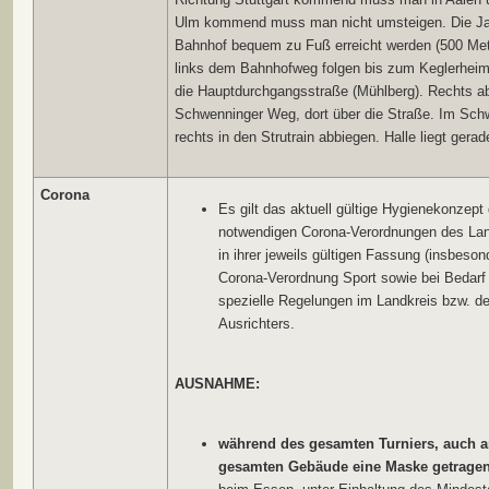
Ulm kommend muss man nicht umsteigen. Die Ja
Bahnhof bequem zu Fuß erreicht werden (500 Me
links dem Bahnhofweg folgen bis zum Keglerheim r
die Hauptdurchgangsstraße (Mühlberg). Rechts a
Schwenninger Weg, dort über die Straße. Im Sch
rechts in den Strutrain abbiegen. Halle liegt gera
Corona
Es gilt das aktuell gültige Hygienekonzep
notwendigen Corona-Verordnungen des La
in ihrer jeweils gültigen Fassung (insbeso
Corona-Verordnung Sport sowie bei Bedarf 
spezielle Regelungen im Landkreis bzw. 
Ausrichters.
AUSNAHME:
während des gesamten Turniers,
auch a
gesamten Gebäude eine Maske getrage