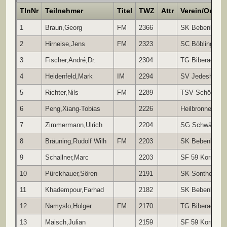
TlnNr
Teilnehmer
Titel
TWZ
Attr
Verein/Ort
1
Braun,Georg
FM
2366
SK Bebenhause
2
Hirneise,Jens
FM
2323
SC Böblingen 1
3
Fischer,André,Dr.
2304
TG Biberach
4
Heidenfeld,Mark
IM
2294
SV Jedesheim 
5
Richter,Nils
FM
2289
TSV Schönaich
6
Peng,Xiang-Tobias
2226
Heilbronner SV
7
Zimmermann,Ulrich
2204
SG Schwäbisc
8
Bräuning,Rudolf Wilh
FM
2203
SK Bebenhause
9
Schallner,Marc
2203
SF 59 Kornwes
10
Pürckhauer,Sören
2191
SK Sontheim/Br
11
Khadempour,Farhad
2182
SK Bebenhause
12
Namyslo,Holger
FM
2170
TG Biberach
13
Maisch,Julian
2159
SF 59 Kornwes