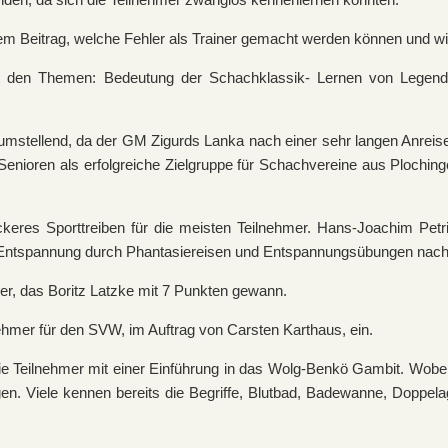
inem Beitrag, welche Fehler als Trainer gemacht werden können und wi
mit den Themen: Bedeutung der Schachklassik- Lernen von Legen
ellend, da der GM Zigurds Lanka nach einer sehr langen Anreise a
 Senioren als erfolgreiche Zielgruppe für Schachvereine aus Ploching
ockeres Sporttreiben für die meisten Teilnehmer. Hans-Joachim Petri
ie Entspannung durch Phantasiereisen und Entspannungsübungen nach
er, das Boritz Latzke mit 7 Punkten gewann.
nehmer für den SVW, im Auftrag von Carsten Karthaus, ein.
 Teilnehmer mit einer Einführung in das Wolg-Benkö Gambit. Wobei e
en. Viele kennen bereits die Begriffe, Blutbad, Badewanne, Doppelag