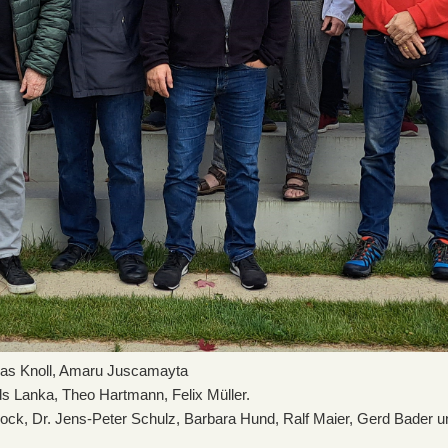
hias Knoll, Amaru Juscamayta
ds Lanka, Theo Hartmann, Felix Müller.
 Mock, Dr. Jens-Peter Schulz, Barbara Hund, Ralf Maier, Gerd Bader 