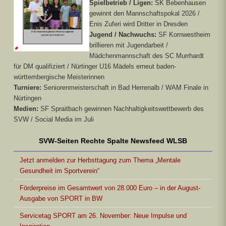
Spielbetrieb / Ligen:
SK Bebenhausen
gewinnt den Mannschaftspokal 2026 /
Enis Zuferi wird Dritter in Dresden
Jugend / Nachwuchs:
SF Kornwestheim
brillieren mit Jugendarbeit /
Mädchenmannschaft des SC Murrhardt
für DM qualifiziert / Nürtinger U16 Mädels erneut baden-
württembergische Meisterinnen
Turniere:
Seniorenmeisterschaft in Bad Herrenalb / WAM Finale in
Nürtingen
Medien:
SF Spraitbach gewinnen Nachhaltigkeitswettbewerb des
SVW / Social Media im Juli
SVW-Seiten Rechte Spalte Newsfeed WLSB
Jetzt anmelden zur Herbsttagung zum Thema „Mentale
Gesundheit im Sportverein“
Förderpreise im Gesamtwert von 28.000 Euro – in der August-
Ausgabe von SPORT in BW
Servicetag SPORT am 26. November: Neue Impulse und