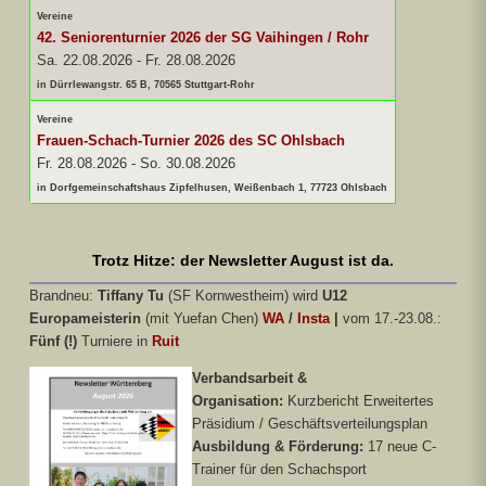
Vereine
42. Seniorenturnier 2026 der SG Vaihingen / Rohr
Sa. 22.08.2026
-
Fr. 28.08.2026
in Dürrlewangstr. 65 B, 70565 Stuttgart-Rohr
Vereine
Frauen-Schach-Turnier 2026 des SC Ohlsbach
Fr. 28.08.2026
-
So. 30.08.2026
in Dorfgemeinschaftshaus Zipfelhusen, Weißenbach 1, 77723 Ohlsbach
Trotz Hitze: der Newsletter August ist da.
Brandneu:
Tiffany Tu
(SF Kornwestheim) wird
U12
Europameisterin
(mit Yuefan Chen)
WA
/
Insta
|
vom 17.-23.08.:
Fünf (!)
Turniere in
Ruit
Verbandsarbeit &
Organisation:
Kurzbericht Erweitertes
Präsidium / Geschäftsverteilungsplan
Ausbildung & Förderung:
17 neue C-
Trainer für den Schachsport