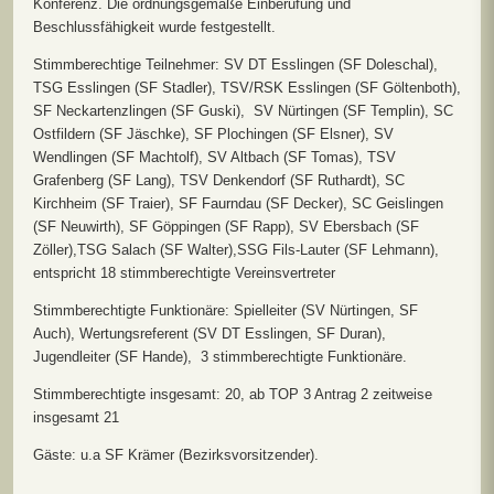
Konferenz. Die ordnungsgemäße Einberufung und
Beschlussfähigkeit wurde festgestellt.
Stimmberechtige Teilnehmer: SV DT Esslingen (SF Doleschal),
TSG Esslingen (SF Stadler), TSV/RSK Esslingen (SF Göltenboth),
SF Neckartenzlingen (SF Guski), SV Nürtingen (SF Templin), SC
Ostfildern (SF Jäschke), SF Plochingen (SF Elsner), SV
Wendlingen (SF Machtolf), SV Altbach (SF Tomas), TSV
Grafenberg (SF Lang), TSV Denkendorf (SF Ruthardt), SC
Kirchheim (SF Traier), SF Faurndau (SF Decker), SC Geislingen
(SF Neuwirth), SF Göppingen (SF Rapp), SV Ebersbach (SF
Zöller),TSG Salach (SF Walter),SSG Fils-Lauter (SF Lehmann),
entspricht 18 stimmberechtigte Vereinsvertreter
Stimmberechtigte Funktionäre: Spielleiter (SV Nürtingen, SF
Auch), Wertungsreferent (SV DT Esslingen, SF Duran),
Jugendleiter (SF Hande), 3 stimmberechtigte Funktionäre.
Stimmberechtigte insgesamt: 20, ab TOP 3 Antrag 2 zeitweise
insgesamt 21
Gäste: u.a SF Krämer (Bezirksvorsitzender).