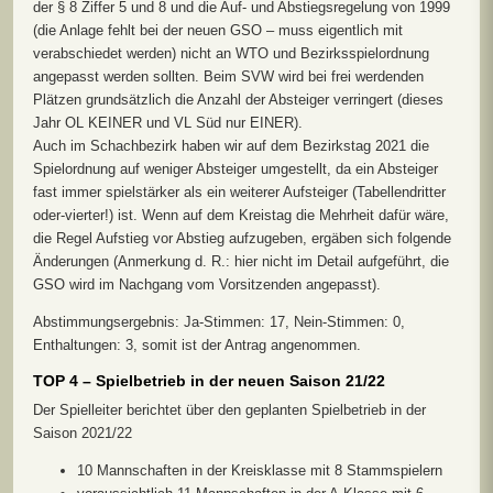
der § 8 Ziffer 5 und 8 und die Auf- und Abstiegsregelung von 1999
(die Anlage fehlt bei der neuen GSO – muss eigentlich mit
verabschiedet werden) nicht an WTO und Bezirksspielordnung
angepasst werden sollten. Beim SVW wird bei frei werdenden
Plätzen grundsätzlich die Anzahl der Absteiger verringert (dieses
Jahr OL KEINER und VL Süd nur EINER).
Auch im Schachbezirk haben wir auf dem Bezirkstag 2021 die
Spielordnung auf weniger Absteiger umgestellt, da ein Absteiger
fast immer spielstärker als ein weiterer Aufsteiger (Tabellendritter
oder-vierter!) ist. Wenn auf dem Kreistag die Mehrheit dafür wäre,
die Regel Aufstieg vor Abstieg aufzugeben, ergäben sich folgende
Änderungen (Anmerkung d. R.: hier nicht im Detail aufgeführt, die
GSO wird im Nachgang vom Vorsitzenden angepasst).
Abstimmungsergebnis: Ja-Stimmen: 17, Nein-Stimmen: 0,
Enthaltungen: 3, somit ist der Antrag angenommen.
TOP 4 – Spielbetrieb in der neuen Saison 21/22
Der Spielleiter berichtet über den geplanten Spielbetrieb in der
Saison 2021/22
10 Mannschaften in der Kreisklasse mit 8 Stammspielern