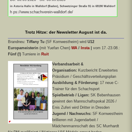
in Astoria Halle in Walldorf (Baden), Schwetzinger Straße 91 in 69190 Walldorf
h ps://www.schachverein-walldorf.de/
Trotz Hitze: der Newsletter August ist da.
Brandneu:
Tiffany Tu
(SF Kornwestheim) wird
U12
Europameisterin
(mit Yuefan Chen)
WA
/
Insta
|
vom 17.-23.08.:
Fünf (!)
Turniere in
Ruit
Verbandsarbeit &
Organisation:
Kurzbericht Erweitertes
Präsidium / Geschäftsverteilungsplan
Ausbildung & Förderung:
17 neue C-
Trainer für den Schachsport
Spielbetrieb / Ligen:
SK Bebenhausen
gewinnt den Mannschaftspokal 2026 /
Enis Zuferi wird Dritter in Dresden
Jugend / Nachwuchs:
SF Kornwestheim
brillieren mit Jugendarbeit /
Mädchenmannschaft des SC Murrhardt