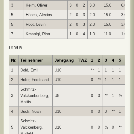
3
Keim, Oliver
3
0
2
3.0
15.0
6.00
5
Hönes, Alexios
2
0
3
2.0
15.0
3.00
5
Root, Levin
2
0
3
2.0
15.0
3.00
7
Krasniqi, Rion
1
0
4
1.0
11.0
1.00
U10/U8
Nr.
Teilnehmer
Jahrgang
TWZ
1
2
3
4
5
6
1
Dold, Emil
U10
**
1
1
1
1
1
2
Hofer, Ferdinand
U10
0
**
1
1
1
1
Schmitz-
3
Valckenbenberg,
U8
0
0
**
1
½
1
Mattis
4
Buck, Noah
U10
0
0
0
**
1
1
Schmitz-
5
Valckenberg,
U10
0
0
½
0
**
½
Mathild