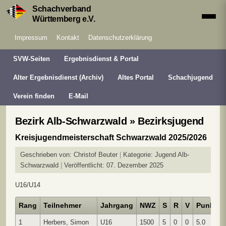
Schachverband
Württemberg e.V.
Impressum
Kontakt
Datenschutzerklärung
SVW-Seiten
Ergebnisdienst & Portal
Alter Ergebnisdienst (Archiv)
Altes Portal
Schachjugend
Verein finden
E-Mail
Bezirk Alb-Schwarzwald » Bezirksjugend
Kreisjugendmeisterschaft Schwarzwald 2025/2026
Geschrieben von:
Christof Beuter
Kategorie:
Jugend Alb-
Schwarzwald
Veröffentlicht: 07. Dezember 2025
U16/U14
Rang
Teilnehmer
Jahrgang
NWZ
S
R
V
Punk
B
1
Herbers, Simon
U16
1500
5
0
0
5.0
1