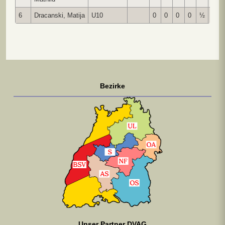
6
Dracanski, Matija
U10
0
0
0
0
½
**
Bezirke
Unser Partner DVAG