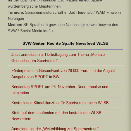
für DM qualifiziert / Nürtinger U16 Mädels erneut baden-
württembergische Meisterinnen
Turniere:
Seniorenmeisterschaft in Bad Herrenalb / WAM Finale in
Nürtingen
Medien:
SF Spraitbach gewinnen Nachhaltigkeitswettbewerb des
SVW / Social Media im Juli
SVW-Seiten Rechte Spalte Newsfeed WLSB
Jetzt anmelden zur Herbsttagung zum Thema „Mentale
Gesundheit im Sportverein“
Förderpreise im Gesamtwert von 28.000 Euro – in der August-
Ausgabe von SPORT in BW
Servicetag SPORT am 26. November: Neue Impulse und
Inspiration
Kostenloses Klimabilanztool für Sportvereine beim WLSB
Stets auf dem Laufenden mit den kostenlosen WLSB-
Newslettern
Anmelden bei der „Weiterbildung zur Sportmentorin“