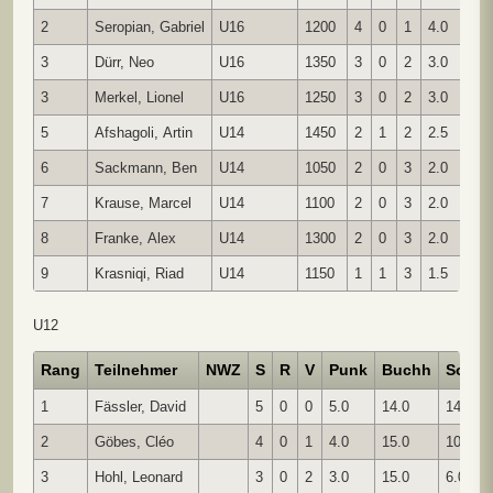
2
Seropian, Gabriel
U16
1200
4
0
1
4.0
1
3
Dürr, Neo
U16
1350
3
0
2
3.0
1
3
Merkel, Lionel
U16
1250
3
0
2
3.0
1
5
Afshagoli, Artin
U14
1450
2
1
2
2.5
1
6
Sackmann, Ben
U14
1050
2
0
3
2.0
1
7
Krause, Marcel
U14
1100
2
0
3
2.0
1
8
Franke, Alex
U14
1300
2
0
3
2.0
1
9
Krasniqi, Riad
U14
1150
1
1
3
1.5
1
U12
Rang
Teilnehmer
NWZ
S
R
V
Punk
Buchh
SoBer
1
Fässler, David
5
0
0
5.0
14.0
14.00
2
Göbes, Cléo
4
0
1
4.0
15.0
10.00
3
Hohl, Leonard
3
0
2
3.0
15.0
6.00