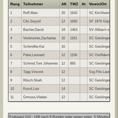
Rang
Teilnehmer
AK
TWZ
At
Verein/Ort
1
Ruff,Marc
20
1642
SC Kirchheim/Tec
2
Cilo,Seyyid
12
1692
SF 1876 Göppinge
3
Bacher,David
18
1463
SV Altbach e.V.
4
Voxbrunner,Zacharias
16
1161
SC Geislingen
5
Schmöller,Kai
16
SC Geislingen
6
Peter,Leonard
12
1156
SC Ostfildern
7
Schmid,Toni Johannes
12
865
SC Geislingen
8
Topp,Vincent
12
Ssg Fils-Lauter
9
Rösch,Noah
12
SC Geislingen
10
Kozul,Luis
14
SC Geislingen
11
Grmusa,Vladan
12
SC Geislingen
Endstand U10 - U08 nach 9 Runden jeder gegen jeden, 5 Minuten pro Pa