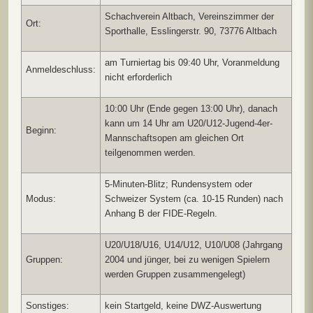
Schachverein Altbach, Vereinszimmer der
Ort:
Sporthalle, Esslingerstr. 90, 73776 Altbach
am Turniertag bis 09:40 Uhr, Voranmeldung
Anmeldeschluss:
nicht erforderlich
10:00 Uhr (Ende gegen 13:00 Uhr), danach
kann um 14 Uhr am U20/U12-Jugend-4er-
Beginn:
Mannschaftsopen am gleichen Ort
teilgenommen werden.
5-Minuten-Blitz; Rundensystem oder
Modus:
Schweizer System (ca. 10-15 Runden) nach
Anhang B der FIDE-Regeln.
U20/U18/U16, U14/U12, U10/U08 (Jahrgang
Gruppen:
2004 und jünger, bei zu wenigen Spielern
werden Gruppen zusammengelegt)
Sonstiges:
kein Startgeld, keine DWZ-Auswertung