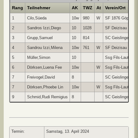
Rang
Teilnehmer
AK
TWZ
At
Verein/Ort
1
Cilo,Süeda
10w
980
W
SF 1876 Göpping
2
Sandros Izzi,Diego
10
1028
SF Deizisau
3
Grupp,Samuel
10
814
SC Geislingen
4
Sandrou Izzi,Milena
10w
761
W
SF Deizisau
5
Müller,Simon
10
Ssg Fils-Lauter
6
Dörksen,Luena Fee
10w
W
Ssg Fils-Lauter
7
Freivogel,David
8
SC Geislingen
7
Dörksen,Phoebe Lin
10w
W
Ssg Fils-Lauter
9
Schmid,Rudi Remigius
8
SC Geislingen
Termin:
Samstag, 13. April 2024