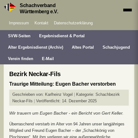
Schachverband
Württemberg e.V.
Impressum
Kontakt
Datenschutzerklärung
SVW-Seiten
Ergebnisdienst & Portal
Alter Ergebnisdienst (Archiv)
Altes Portal
Schachjugend
Verein finden
E-Mail
Bezirk Neckar-Fils
Traurige Mitteilung: Eugen Bacher verstorben
Geschrieben von:
Karlheinz Vogel
Kategorie:
Schachbezirk
Neckar-Fils
Veröffentlicht: 14. Dezember 2025
Wir trauern um Eugen Bacher - ein Bericht von Gert Keller.
Überraschend verstarb im Alter von 94 Jahren unser langjähriges
Mitglied und Freund Eugen Bacher – der „Schachkönig von
Plochingen“. Mit ihm verlieren wir eine außergewöhnliche