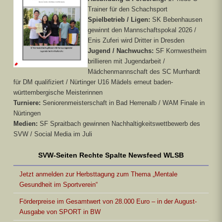
Trainer für den Schachsport
Spielbetrieb / Ligen:
SK Bebenhausen
gewinnt den Mannschaftspokal 2026 /
Enis Zuferi wird Dritter in Dresden
Jugend / Nachwuchs:
SF Kornwestheim
brillieren mit Jugendarbeit /
Mädchenmannschaft des SC Murrhardt
für DM qualifiziert / Nürtinger U16 Mädels erneut baden-
württembergische Meisterinnen
Turniere:
Seniorenmeisterschaft in Bad Herrenalb / WAM Finale in
Nürtingen
Medien:
SF Spraitbach gewinnen Nachhaltigkeitswettbewerb des
SVW / Social Media im Juli
SVW-Seiten Rechte Spalte Newsfeed WLSB
Jetzt anmelden zur Herbsttagung zum Thema „Mentale
Gesundheit im Sportverein“
Förderpreise im Gesamtwert von 28.000 Euro – in der August-
Ausgabe von SPORT in BW