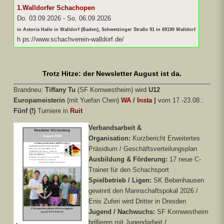
1.Walldorfer Schachopen
Do. 03.09.2026
-
So. 06.09.2026
in Astoria Halle in Walldorf (Baden), Schwetzinger Straße 91 in 69190 Walldorf
h ps://www.schachverein-walldorf.de/
Trotz Hitze: der Newsletter August ist da.
Brandneu:
Tiffany Tu
(SF Kornwestheim) wird
U12
Europameisterin
(mit Yuefan Chen)
WA
/
Insta
|
vom 17.-23.08.:
Fünf (!)
Turniere in
Ruit
Verbandsarbeit &
Organisation:
Kurzbericht Erweitertes
Präsidium / Geschäftsverteilungsplan
Ausbildung & Förderung:
17 neue C-
Trainer für den Schachsport
Spielbetrieb / Ligen:
SK Bebenhausen
gewinnt den Mannschaftspokal 2026 /
Enis Zuferi wird Dritter in Dresden
Jugend / Nachwuchs:
SF Kornwestheim
brillieren mit Jugendarbeit /