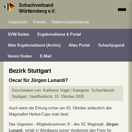
Schachverband
Württemberg e.V.
Impressum
Kontakt
Datenschutzerklärung
SVW-Seiten
Ergebnisdienst & Portal
Alter Ergebnisdienst (Archiv)
Altes Portal
Schachjugend
Verein finden
E-Mail
Bezirk Stuttgart
Oscar für Jürgen Lunardi?
Geschrieben von:
Karlheinz Vogel
Kategorie:
Schachbezirk
Stuttgart
Veröffentlicht: 15. Oktober 2025
Auch wenn die Ehrung schon am 03. Oktober anlässlich des
Magstadter-Herbst-Cups statt fand:
Das Urgestein - Mitgliedsnummer 3! - des SC Magstadt,
Jürgen
Lunard
i, erhält in Würdigung seiner Verdienste den Preis für