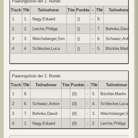
Paarungsliste der 1. Runde
Tisch
TNr
Teilnehmer
Tite
Punkte
-
TNr
Teilnehmer
T
1
1.
Nagy,Eduard
()
-
8.
2
2.
Lerche,Philipp
()
-
7.
Behnke,David
3
3.
Weichsberger,Sim
()
-
6.
Schwarz,Anton
4
4.
Schlecker,Luca
()
-
5.
Böckler,Martin
Paarungsliste der 2. Runde
Tisch
TNr
Teilnehmer
Tite
Punkte
-
TNr
Teilnehmer
T
1
8.
(0)
-
5.
Böckler,Martin
2
6.
Schwarz,Anton
(0)
-
4.
Schlecker,Luca
3
7.
Behnke,David
(0)
-
3.
Weichsberger,Sim
4
1.
Nagy,Eduard
(0)
-
2.
Lerche,Philipp