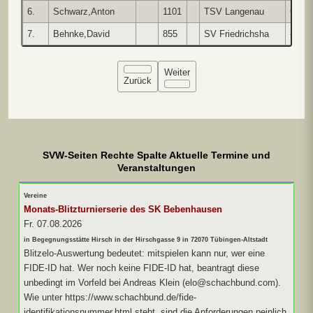
6.
Schwarz,Anton
1101
TSV Langenau
GER
7.
Behnke,David
855
SV Friedrichsha
-
Weiter
Zurück
SVW-Seiten Rechte Spalte Aktuelle Termine und
Veranstaltungen
Vereine
Monats-Blitzturnierserie des SK Bebenhausen
Fr. 07.08.2026
in Begegnungsstätte Hirsch in der Hirschgasse 9 in 72070 Tübingen-Altstadt
Blitzelo-Auswertung bedeutet: mitspielen kann nur, wer eine
FIDE-ID hat. Wer noch keine FIDE-ID hat, beantragt diese
unbedingt im Vorfeld bei Andreas Klein (elo@schachbund.com).
Wie unter https://www.schachbund.de/fide-
identifikationsnummer.html steht, sind die Anforderungen peinlich