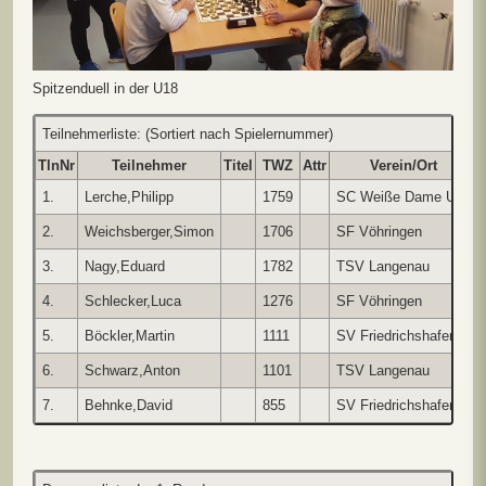
Spitzenduell in der U18
Teilnehmerliste: (Sortiert nach Spielernummer)
TlnNr
Teilnehmer
Titel
TWZ
Attr
Verein/Ort
1.
Lerche,Philipp
1759
SC Weiße Dame Ulm
2.
Weichsberger,Simon
1706
SF Vöhringen
3.
Nagy,Eduard
1782
TSV Langenau
4.
Schlecker,Luca
1276
SF Vöhringen
5.
Böckler,Martin
1111
SV Friedrichshafen
6.
Schwarz,Anton
1101
TSV Langenau
7.
Behnke,David
855
SV Friedrichshafen