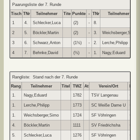
Paarungsliste der 7. Runde
Tisch
TNr
Teilnehmer
Tite
Punkte
-
TNr
Teilnehmer
T
1
4.
Schlecker,Luca
(2)
-
8.
2
5.
Böckler,Martin
(2)
-
3.
Weichsberger,Sim
3
6.
Schwarz,Anton
(1½)
-
2.
Lerche,Philipp
4
7.
Behnke,David
(½)
-
1.
Nagy,Eduard
Rangliste: Stand nach der 7. Runde
Rang
Teilnehmer
Titel
TWZ
At
Verein/Ort
Land
1.
Nagy,Eduard
1782
TSV Langenau
GER
1.
Lerche,Philipp
1773
SC Weiße Dame U
GER
1.
Weichsberger,Simo
1724
SF Vöhringen
GER
4.
Böckler,Martin
1111
SV Friedrichsha
GER
5.
Schlecker,Luca
1276
SF Vöhringen
GER