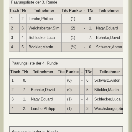
Paarungsliste der 3. Runde
Tisch
TNr
Teilnehmer
Tite
Punkte
-
TNr
Teilnehmer
Tite
1
2.
Lerche,Philipp
(1)
-
8.
2
3.
Weichsberger,Sim
(2)
-
1.
Nagy,Eduard
3
4.
Schlecker,Luca
(1)
-
7.
Behnke,David
4
5.
Böckler,Martin
(½)
-
6.
Schwarz,Anton
Paarungsliste der 4. Runde
Tisch
TNr
Teilnehmer
Tite
Punkte
-
TNr
Teilnehmer
Ti
1
8.
(0)
-
6.
Schwarz,Anton
2
7.
Behnke,David
(0)
-
5.
Böckler,Martin
3
1.
Nagy,Eduard
(1)
-
4.
Schlecker,Luca
4
2.
Lerche,Philipp
(1)
-
3.
Weichsberger,Sim
Paarungsliste der 5. Runde