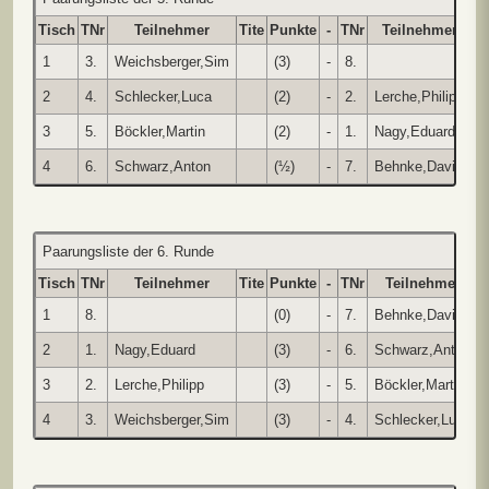
Tisch
TNr
Teilnehmer
Tite
Punkte
-
TNr
Teilnehmer
Ti
1
3.
Weichsberger,Sim
(3)
-
8.
2
4.
Schlecker,Luca
(2)
-
2.
Lerche,Philipp
3
5.
Böckler,Martin
(2)
-
1.
Nagy,Eduard
4
6.
Schwarz,Anton
(½)
-
7.
Behnke,David
Paarungsliste der 6. Runde
Tisch
TNr
Teilnehmer
Tite
Punkte
-
TNr
Teilnehmer
T
1
8.
(0)
-
7.
Behnke,David
2
1.
Nagy,Eduard
(3)
-
6.
Schwarz,Anton
3
2.
Lerche,Philipp
(3)
-
5.
Böckler,Martin
4
3.
Weichsberger,Sim
(3)
-
4.
Schlecker,Luca