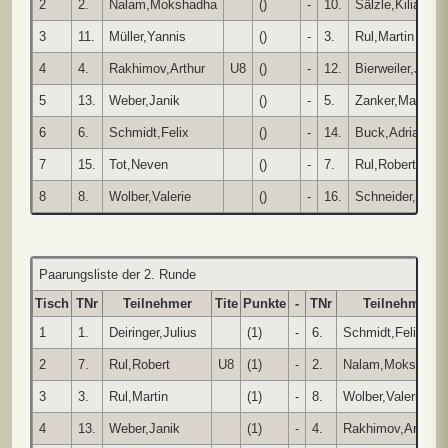
2
2.
Nalam,Mokshadha
()
-
10.
Sälzle,Kilian
3
11.
Müller,Yannis
()
-
3.
Rul,Martin
4
4.
Rakhimov,Arthur
U8
()
-
12.
Bierweiler,Justu
5
13.
Weber,Janik
()
-
5.
Zanker,Max
6
6.
Schmidt,Felix
()
-
14.
Buck,Adrian
7
15.
Tot,Neven
()
-
7.
Rul,Robert
8
8.
Wolber,Valerie
()
-
16.
Schneider,Tami
Paarungsliste der 2. Runde
Tisch
TNr
Teilnehmer
Tite
Punkte
-
TNr
Teilnehmer
1
1.
Deiringer,Julius
(1)
-
6.
Schmidt,Felix
2
7.
Rul,Robert
U8
(1)
-
2.
Nalam,Mokshadh
3
3.
Rul,Martin
(1)
-
8.
Wolber,Valerie
4
13.
Weber,Janik
(1)
-
4.
Rakhimov,Arthur