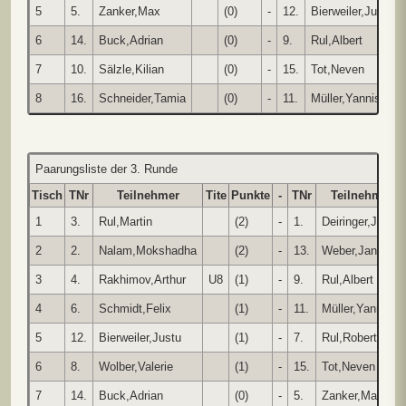
5
5.
Zanker,Max
(0)
-
12.
Bierweiler,Justu
6
14.
Buck,Adrian
(0)
-
9.
Rul,Albert
7
10.
Sälzle,Kilian
(0)
-
15.
Tot,Neven
8
16.
Schneider,Tamia
(0)
-
11.
Müller,Yannis
Paarungsliste der 3. Runde
Tisch
TNr
Teilnehmer
Tite
Punkte
-
TNr
Teilnehmer
1
3.
Rul,Martin
(2)
-
1.
Deiringer,Julius
2
2.
Nalam,Mokshadha
(2)
-
13.
Weber,Janik
3
4.
Rakhimov,Arthur
U8
(1)
-
9.
Rul,Albert
4
6.
Schmidt,Felix
(1)
-
11.
Müller,Yannis
5
12.
Bierweiler,Justu
(1)
-
7.
Rul,Robert
6
8.
Wolber,Valerie
(1)
-
15.
Tot,Neven
7
14.
Buck,Adrian
(0)
-
5.
Zanker,Max