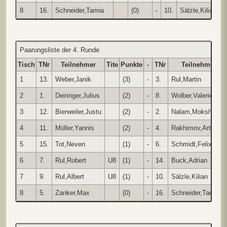
8
16.
Schneider,Tamia
(0)
-
10.
Sälzle,Kilian
Paarungsliste der 4. Runde
Tisch
TNr
Teilnehmer
Tite
Punkte
-
TNr
Teilnehmer
1
13.
Weber,Janik
(3)
-
3.
Rul,Martin
2
1.
Deiringer,Julius
(2)
-
8.
Wolber,Valerie
3
12.
Bierweiler,Justu
(2)
-
2.
Nalam,Mokshadha
4
11.
Müller,Yannis
(2)
-
4.
Rakhimov,Arthur
5
15.
Tot,Neven
(1)
-
6.
Schmidt,Felix
6
7.
Rul,Robert
U8
(1)
-
14.
Buck,Adrian
7
9.
Rul,Albert
U8
(1)
-
10.
Sälzle,Kilian
8
5.
Zanker,Max
(0)
-
16.
Schneider,Tamia