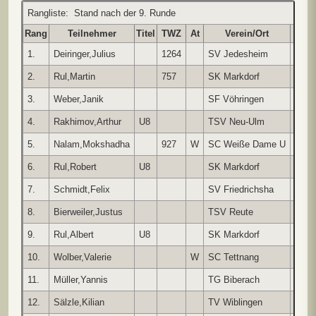
Rangliste: Stand nach der 9. Runde
Rang
Teilnehmer
Titel
TWZ
At
Verein/Ort
Land
1.
Deiringer,Julius
1264
SV Jedesheim
GER
2.
Rul,Martin
757
SK Markdorf
GER
3.
Weber,Janik
SF Vöhringen
-
4.
Rakhimov,Arthur
U8
TSV Neu-Ulm
-
5.
Nalam,Mokshadha
927
W
SC Weiße Dame U
-
6.
Rul,Robert
U8
SK Markdorf
GER
7.
Schmidt,Felix
SV Friedrichsha
-
8.
Bierweiler,Justus
TSV Reute
-
9.
Rul,Albert
U8
SK Markdorf
-
10.
Wolber,Valerie
W
SC Tettnang
GER
11.
Müller,Yannis
TG Biberach
-
12.
Sälzle,Kilian
TV Wiblingen
-