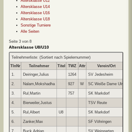
Altersklasse U12
Altersklasse U14
Altersklasse U16
Altersklasse U18
Sonstige Turniere
Alle Seiten
Seite 3 von 8
Altersklasse U8/U10
Teilnehmerliste: (Sortiert nach Spielernummer)
TlnNr
Teilnehmer
Titel
TWZ
Attr
Verein/Ort
L
1.
Deiringer,Julius
1264
SV Jedesheim
G
2.
Nalam,Mokshadha
927
W
SC Weiße Dame Ulm
-
3.
Rul,Martin
757
SK Markdorf
G
4.
Bierweiler,Justus
TSV Reute
-
5.
Rul,Albert
U8
SK Markdorf
-
6.
Zanker,Max
SF Vöhringen
-
7.
Buck,Adrian
SV Weingarten
-