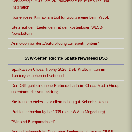
Servicetag SPORT am 26. November: Neue Impulse und
Inspiration
Kostenloses Klimabilanztool für Sportvereine beim WLSB
Stets auf dem Laufenden mit den kostenlosen WLSB-
Newslettern
Anmelden bei der „Weiterbildung zur Sportmentorin“
SVW-Seiten Rechte Spalte Newsfeed DSB
Sparkassen Chess Trophy 2026: DSB-Kräfte mitten im
Turniergeschehen in Dortmund
Der DSB geht eine neue Partnerschaft ein: Chess Media Group
übernimmt die Vermarktung
Sie kann so vieles - vor allem richtig gut Schach spielen
Problemschachaufgabe 1009 (Löse-WM in Magdeburg)
"Wir sind Europameister!"
Anton Lindenmair ist Deutscher Seniorenmeister des DBSB