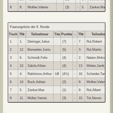
8
8.
Wolber,Valerie
(3)
-
5.
Zanker,Max
Paarungsliste der 9. Runde
Tisch
TNr
Teilnehmer
Tite
Punkte
-
TNr
Teilnehmer
1
1.
Deiringer,Julius
(7)
-
7.
Rul,Robert
2
12.
Bierweiler,Justu
(5)
-
3.
Rul,Martin
3
6.
Schmidt,Felix
(4)
-
2.
Nalam,Mokshadh
4
10.
Sälzle,Kilian
(4)
-
13.
Weber,Janik
5
4.
Rakhimov,Arthur
U8
(4½)
-
16.
Scheider,Tamia
6
14.
Buck,Adrian
(2)
-
8.
Wolber,Valerie
7
5.
Zanker,Max
(1)
-
9.
Rul,Albert
8
11.
Müller,Yannis
(3)
-
15.
Tot,Neven