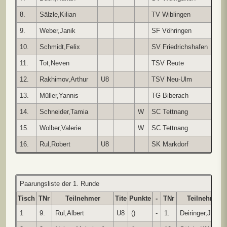
8.
Sälzle,Kilian
TV Wiblingen
-
9.
Weber,Janik
SF Vöhringen
-
10.
Schmidt,Felix
SV Friedrichshafen
-
11.
Tot,Neven
TSV Reute
-
12.
Rakhimov,Arthur
U8
TSV Neu-Ulm
-
13.
Müller,Yannis
TG Biberach
-
14.
Schneider,Tamia
W
SC Tettnang
-
15.
Wolber,Valerie
W
SC Tettnang
G
16.
Rul,Robert
U8
SK Markdorf
G
Paarungsliste der 1. Runde
Tisch
TNr
Teilnehmer
Tite
Punkte
-
TNr
Teilnehmer
1
9.
Rul,Albert
U8
()
-
1.
Deiringer,Julius