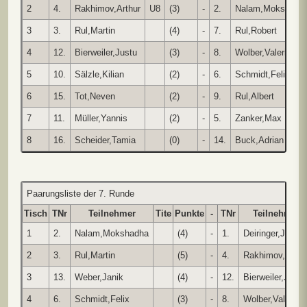
2
4.
Rakhimov,Arthur
U8
(3)
-
2.
Nalam,Mokshadh
3
3.
Rul,Martin
(4)
-
7.
Rul,Robert
4
12.
Bierweiler,Justu
(3)
-
8.
Wolber,Valerie
5
10.
Sälzle,Kilian
(2)
-
6.
Schmidt,Felix
6
15.
Tot,Neven
(2)
-
9.
Rul,Albert
7
11.
Müller,Yannis
(2)
-
5.
Zanker,Max
8
16.
Scheider,Tamia
(0)
-
14.
Buck,Adrian
Paarungsliste der 7. Runde
Tisch
TNr
Teilnehmer
Tite
Punkte
-
TNr
Teilnehmer
1
2.
Nalam,Mokshadha
(4)
-
1.
Deiringer,Julius
2
3.
Rul,Martin
(5)
-
4.
Rakhimov,Arthu
3
13.
Weber,Janik
(4)
-
12.
Bierweiler,Justu
4
6.
Schmidt,Felix
(3)
-
8.
Wolber,Valerie