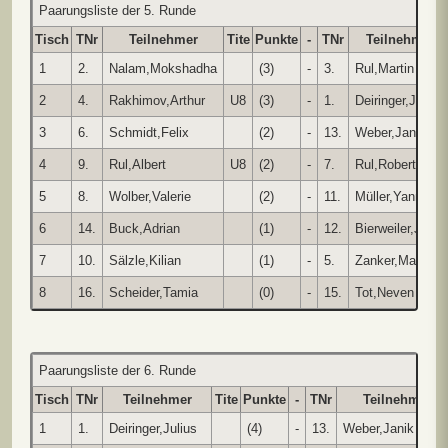
Paarungsliste der 5. Runde
Tisch
TNr
Teilnehmer
Tite
Punkte
-
TNr
Teilnehmer
1
2.
Nalam,Mokshadha
(3)
-
3.
Rul,Martin
2
4.
Rakhimov,Arthur
U8
(3)
-
1.
Deiringer,Julius
3
6.
Schmidt,Felix
(2)
-
13.
Weber,Janik
4
9.
Rul,Albert
U8
(2)
-
7.
Rul,Robert
5
8.
Wolber,Valerie
(2)
-
11.
Müller,Yannis
6
14.
Buck,Adrian
(1)
-
12.
Bierweiler,Justu
7
10.
Sälzle,Kilian
(1)
-
5.
Zanker,Max
8
16.
Scheider,Tamia
(0)
-
15.
Tot,Neven
Paarungsliste der 6. Runde
Tisch
TNr
Teilnehmer
Tite
Punkte
-
TNr
Teilnehmer
1
1.
Deiringer,Julius
(4)
-
13.
Weber,Janik