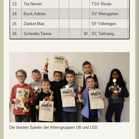
13.
Tot,Neven
TSV Reute
-
14.
Buck,Adrian
SV Weingarten
-
15.
Zanker,Max
SF Vöhringen
-
16.
Scheider,Tamia
W
SC Tettnang
-
Die besten Spieler der Altersgruppen U8 und U10.