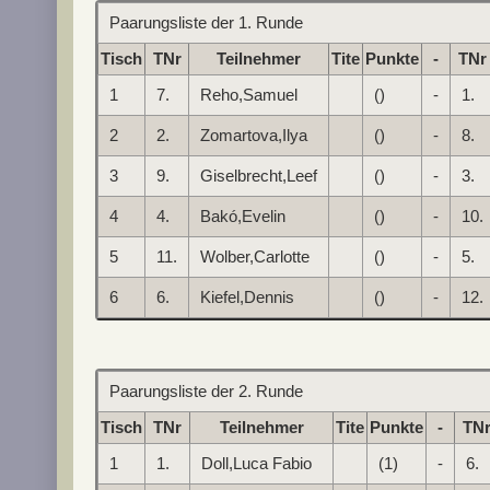
Paarungsliste der 1. Runde
Tisch
TNr
Teilnehmer
Tite
Punkte
-
TNr
1
7.
Reho,Samuel
()
-
1.
2
2.
Zomartova,Ilya
()
-
8.
3
9.
Giselbrecht,Leef
()
-
3.
4
4.
Bakó,Evelin
()
-
10.
5
11.
Wolber,Carlotte
()
-
5.
6
6.
Kiefel,Dennis
()
-
12.
Paarungsliste der 2. Runde
Tisch
TNr
Teilnehmer
Tite
Punkte
-
TN
1
1.
Doll,Luca Fabio
(1)
-
6.