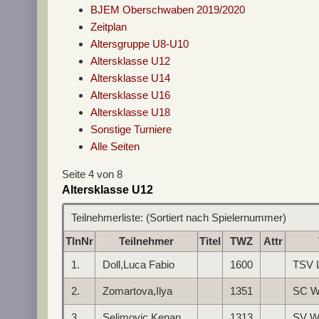
BJEM Oberschwaben 2019/2020
Zeitplan
Altersgruppe U8-U10
Altersklasse U12
Altersklasse U14
Altersklasse U16
Altersklasse U18
Sonstige Turniere
Alle Seiten
Seite 4 von 8
Altersklasse U12
Teilnehmerliste: (Sortiert nach Spielernummer)
TlnNr
Teilnehmer
Titel
TWZ
Attr
1.
Doll,Luca Fabio
1600
TSV 
2.
Zomartova,Ilya
1351
SC W
3.
Selimovic,Kenan
1313
SV W