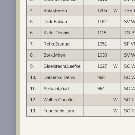
4.
Bakó,Evelin
1205
W
TSV 
5.
Dick,Fabian
1162
SV W
6.
Kiefel,Dennis
1115
TG B
7.
Reho,Samuel
1051
SF V
8.
Bork,Miron
1030
SV W
9.
Giselbrecht,Leefke
1027
W
SC We
10.
Datsenko,Denis
968
SC W
11.
Alkhalaf,Ziad
964
SC We
12.
Wolber,Carlotte
W
SC Te
13.
Feuerstein,Lara
W
SC Te