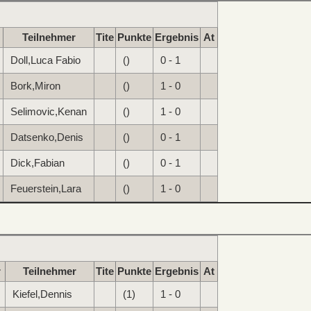
Teilnehmer
Tite
Punkte
Ergebnis
At
Doll,Luca Fabio
()
0 - 1
Bork,Miron
()
1 - 0
Selimovic,Kenan
()
1 - 0
Datsenko,Denis
()
0 - 1
Dick,Fabian
()
0 - 1
Feuerstein,Lara
()
1 - 0
r
Teilnehmer
Tite
Punkte
Ergebnis
At
Kiefel,Dennis
(1)
1 - 0