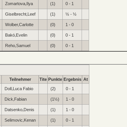
Zomartova,Ilya
(1)
0 - 1
Giselbrecht,Leef
(1)
½ - ½
Wolber,Carlotte
(0)
1 - 0
Bakó,Evelin
(0)
0 - 1
Reho,Samuel
(0)
0 - 1
Teilnehmer
Tite
Punkte
Ergebnis
At
Doll,Luca Fabio
(2)
0 - 1
Dick,Fabian
(1½)
1 - 0
Datsenko,Denis
(1)
1 - 0
Selimovic,Kenan
(1)
0 - 1