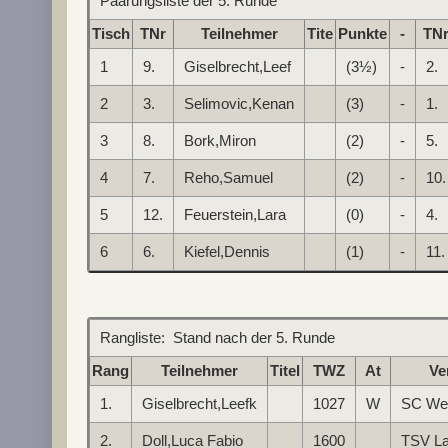
Paarungsliste der 5. Runde
Tisch
TNr
Teilnehmer
Tite
Punkte
-
TN
1
9.
Giselbrecht,Leef
(3½)
-
2.
2
3.
Selimovic,Kenan
(3)
-
1.
3
8.
Bork,Miron
(2)
-
5.
4
7.
Reho,Samuel
(2)
-
10.
5
12.
Feuerstein,Lara
(0)
-
4.
6
6.
Kiefel,Dennis
(1)
-
11.
Rangliste: Stand nach der 5. Runde
Rang
Teilnehmer
Titel
TWZ
At
Ve
1.
Giselbrecht,Leefk
1027
W
SC Wei
2.
Doll,Luca Fabio
1600
TSV L