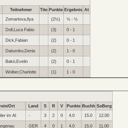
r
Teilnehmer
Tite
Punkte
Ergebnis
At
Zomartova,Ilya
(2½)
½ - ½
Doll,Luca Fabio
(3)
0 - 1
Dick,Fabian
(2)
0 - 1
Datsenko,Denis
(2)
1 - 0
Bakó,Evelin
(2)
0 - 1
Wolber,Charlotte
(1)
1 - 0
rein/Ort
Land
S
R
V
Punkte
Buchh
SoBerg
ler im Al
-
3
2
0
4.0
15.0
12.00
angenau
GER
4
0
1
4.0
15.0
11.00