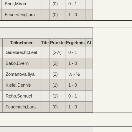
Bork,Miron
(0)
0 - 1
Feuerstein,Lara
(0)
1 - 0
r
Teilnehmer
Tite
Punkte
Ergebnis
At
Giselbrecht,Leef
(2½)
0 - 1
Bakó,Evelin
(2)
1 - 0
Zomartova,Ilya
(2)
½ - ½
Kiefel,Dennis
(1)
1 - 0
Reho,Samuel
(1)
0 - 1
Feuerstein,Lara
(0)
1 - 0