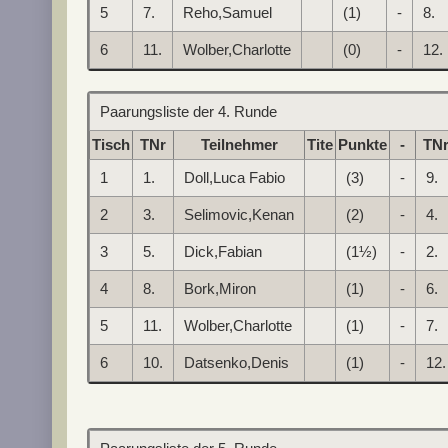
5
7.
Reho,Samuel
(1)
-
8.
6
11.
Wolber,Charlotte
(0)
-
12.
Paarungsliste der 4. Runde
Tisch
TNr
Teilnehmer
Tite
Punkte
-
TN
1
1.
Doll,Luca Fabio
(3)
-
9.
2
3.
Selimovic,Kenan
(2)
-
4.
3
5.
Dick,Fabian
(1½)
-
2.
4
8.
Bork,Miron
(1)
-
6.
5
11.
Wolber,Charlotte
(1)
-
7.
6
10.
Datsenko,Denis
(1)
-
12.