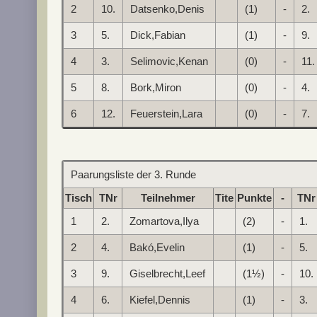
2
10.
Datsenko,Denis
(1)
-
2.
3
5.
Dick,Fabian
(1)
-
9.
4
3.
Selimovic,Kenan
(0)
-
11.
5
8.
Bork,Miron
(0)
-
4.
6
12.
Feuerstein,Lara
(0)
-
7.
Paarungsliste der 3. Runde
Tisch
TNr
Teilnehmer
Tite
Punkte
-
TNr
1
2.
Zomartova,Ilya
(2)
-
1.
2
4.
Bakó,Evelin
(1)
-
5.
3
9.
Giselbrecht,Leef
(1½)
-
10.
4
6.
Kiefel,Dennis
(1)
-
3.