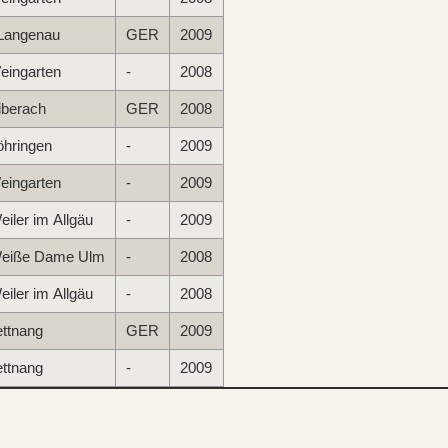
Langenau
GER
2009
eingarten
-
2008
iberach
GER
2008
öhringen
-
2009
eingarten
-
2009
iler im Allgäu
-
2009
eiße Dame Ulm
-
2008
iler im Allgäu
-
2008
ttnang
GER
2009
ttnang
-
2009