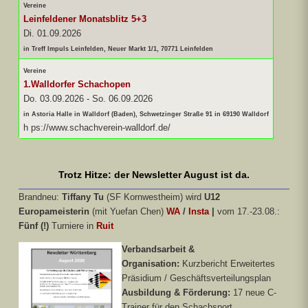
Vereine
Leinfeldener Monatsblitz 5+3
Di. 01.09.2026
in Treff Impuls Leinfelden, Neuer Markt 1/1, 70771 Leinfelden
Vereine
1.Walldorfer Schachopen
Do. 03.09.2026
-
So. 06.09.2026
in Astoria Halle in Walldorf (Baden), Schwetzinger Straße 91 in 69190 Walldorf
h ps://www.schachverein-walldorf.de/
Trotz Hitze: der Newsletter August ist da.
Brandneu:
Tiffany Tu
(SF Kornwestheim) wird
U12
Europameisterin
(mit Yuefan Chen)
WA
/
Insta
|
vom 17.-23.08.:
Fünf (!)
Turniere in
Ruit
Verbandsarbeit &
Organisation:
Kurzbericht Erweitertes
Präsidium / Geschäftsverteilungsplan
Ausbildung & Förderung:
17 neue C-
Trainer für den Schachsport