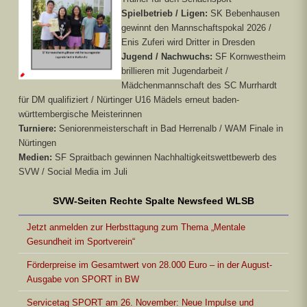
Spielbetrieb / Ligen:
SK Bebenhausen
gewinnt den Mannschaftspokal 2026 /
Enis Zuferi wird Dritter in Dresden
Jugend / Nachwuchs:
SF Kornwestheim
brillieren mit Jugendarbeit /
Mädchenmannschaft des SC Murrhardt
für DM qualifiziert / Nürtinger U16 Mädels erneut baden-
württembergische Meisterinnen
Turniere:
Seniorenmeisterschaft in Bad Herrenalb / WAM Finale in
Nürtingen
Medien:
SF Spraitbach gewinnen Nachhaltigkeitswettbewerb des
SVW / Social Media im Juli
SVW-Seiten Rechte Spalte Newsfeed WLSB
Jetzt anmelden zur Herbsttagung zum Thema „Mentale
Gesundheit im Sportverein“
Förderpreise im Gesamtwert von 28.000 Euro – in der August-
Ausgabe von SPORT in BW
Servicetag SPORT am 26. November: Neue Impulse und