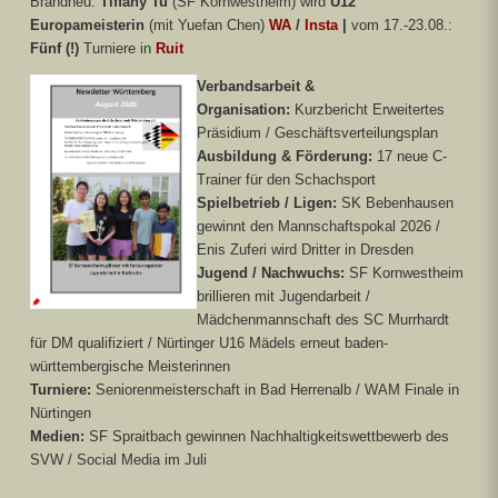
Brandneu:
Tiffany Tu
(SF Kornwestheim) wird
U12
Europameisterin
(mit Yuefan Chen)
WA
/
Insta
|
vom 17.-23.08.:
Fünf (!)
Turniere in
Ruit
Verbandsarbeit &
Organisation:
Kurzbericht Erweitertes
Präsidium / Geschäftsverteilungsplan
Ausbildung & Förderung:
17 neue C-
Trainer für den Schachsport
Spielbetrieb / Ligen:
SK Bebenhausen
gewinnt den Mannschaftspokal 2026 /
Enis Zuferi wird Dritter in Dresden
Jugend / Nachwuchs:
SF Kornwestheim
brillieren mit Jugendarbeit /
Mädchenmannschaft des SC Murrhardt
für DM qualifiziert / Nürtinger U16 Mädels erneut baden-
württembergische Meisterinnen
Turniere:
Seniorenmeisterschaft in Bad Herrenalb / WAM Finale in
Nürtingen
Medien:
SF Spraitbach gewinnen Nachhaltigkeitswettbewerb des
SVW / Social Media im Juli