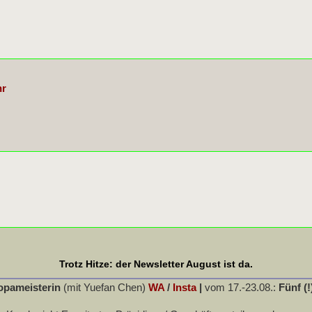
hr
Trotz Hitze: der Newsletter August ist da.
opameisterin
(mit Yuefan Chen)
WA
/
Insta
|
vom 17.-23.08.:
Fünf (!