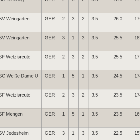
SV Weingarten
GER
2
3
2
3.5
26.0
17
SV Weingarten
GER
3
1
3
3.5
25.5
18
SF Wetzisreute
GER
2
3
2
3.5
25.5
17
SC Weiße Dame U
GER
1
5
1
3.5
24.5
17
SF Wetzisreute
GER
2
3
2
3.5
23.5
17
SF Mengen
GER
1
5
1
3.5
23.5
16
SV Jedesheim
GER
3
1
3
3.5
22.5
15