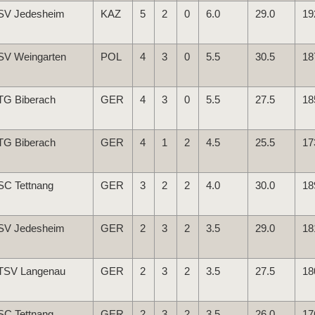
SV Jedesheim
KAZ
5
2
0
6.0
29.0
19
SV Weingarten
POL
4
3
0
5.5
30.5
18
TG Biberach
GER
4
3
0
5.5
27.5
18
TG Biberach
GER
4
1
2
4.5
25.5
17
SC Tettnang
GER
3
2
2
4.0
30.0
18
SV Jedesheim
GER
2
3
2
3.5
29.0
18
TSV Langenau
GER
2
3
2
3.5
27.5
18
SC Tettnang
GER
2
3
2
3.5
26.0
17