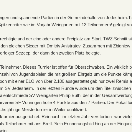
ungen und spannende Partien in der Gemeindehalle von Jedesheim.Turn
 Spitzenreiter wie im Vorjahr Weingarten mit 13 Teilnehmern! gefolgt 
echtigte und der eine oder andere Freiplatz am Start. TWZ-Schnitt sic
s den gleichen Sieger mit Dmitriy Anistratov. Zusammen mit Zbignie
erfolger Sczcep, der dann den zweiten Platz belegte.
eilnehmer. Dieses Turnier ist offen für Oberschwaben. Ein wirklich 
hl von Jugendspieler, die mit großem Ehrgeiz um die Punkte kämpfte
mit einer ELO von über 2.100 ausgestattet gab nur zwei Remis ab. 
m SV Jedesheim. In der letzten Runde wurde um den Titel zwischen 
alentschmiede SV Weingarten Phillip Buth, der in der Gesamtwertung 
rein SF Vöhringen holte 4 Punkte aus den 7 Partien. Der Pokal für 
jährige Meisterturnier in Weiler qualifiziert.
nier ausgerichtet. Reinhard -im letzten Jahr verstorben- war viele J
s Teilnehmer mit ans Brett. Sein Erinnerungsbild hing an der Eingang
sein.