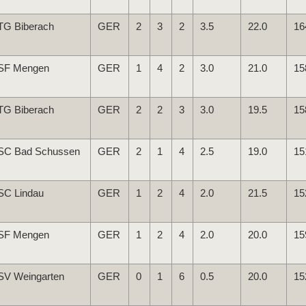
TG Biberach
GER
2
3
2
3.5
22.0
16
SF Mengen
GER
1
4
2
3.0
21.0
15
TG Biberach
GER
2
2
3
3.0
19.5
15
SC Bad Schussen
GER
2
1
4
2.5
19.0
15
SC Lindau
GER
1
2
4
2.0
21.5
15
SF Mengen
GER
1
2
4
2.0
20.0
15
SV Weingarten
GER
0
1
6
0.5
20.0
15