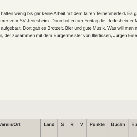
atten wenig bis gar keine Arbeit mit dem fairen Teilnehmerfeld. Es
 Römer vom SV Jedesheim. Dann hatten am Freitag die Jedesheimer Mu
aufgebaut. Dort gab es Brotzeit, Bier und gute Musik. Was will man
 der zusammen mit dem Bürgermeister von Illertissen, Jürgen Eisen
Verein/Ort
Land
S
R
V
Punkte
Buchh
B