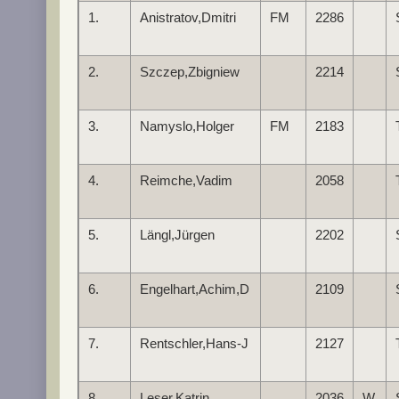
1.
Anistratov,Dmitri
FM
2286
2.
Szczep,Zbigniew
2214
3.
Namyslo,Holger
FM
2183
4.
Reimche,Vadim
2058
5.
Längl,Jürgen
2202
6.
Engelhart,Achim,D
2109
7.
Rentschler,Hans-J
2127
8.
Leser,Katrin
2036
W