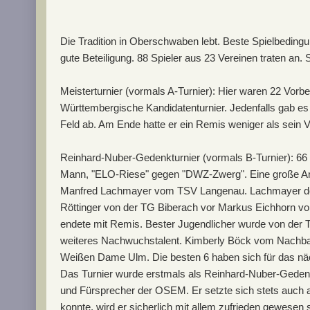
Die Tradition in Oberschwaben lebt. Beste Spielbeding
gute Beteiligung. 88 Spieler aus 23 Vereinen traten an.
Meisterturnier (vormals A-Turnier): Hier waren 22 Vorber
Württembergische Kandidatenturnier. Jedenfalls gab e
Feld ab. Am Ende hatte er ein Remis weniger als sein V
Reinhard-Nuber-Gedenkturnier (vormals B-Turnier): 66 T
Mann, "ELO-Riese" gegen "DWZ-Zwerg". Eine große Anza
Manfred Lachmayer vom TSV Langenau. Lachmayer doch 
Röttinger von der TG Biberach vor Markus Eichhorn vo
endete mit Remis. Bester Jugendlicher wurde von der T
weiteres Nachwuchstalent. Kimberly Böck vom Nachbarve
Weißen Dame Ulm. Die besten 6 haben sich für das nächst
Das Turnier wurde erstmals als Reinhard-Nuber-Gedenktur
und Fürsprecher der OSEM. Er setzte sich stets auch al
konnte, wird er sicherlich mit allem zufrieden gewesen 