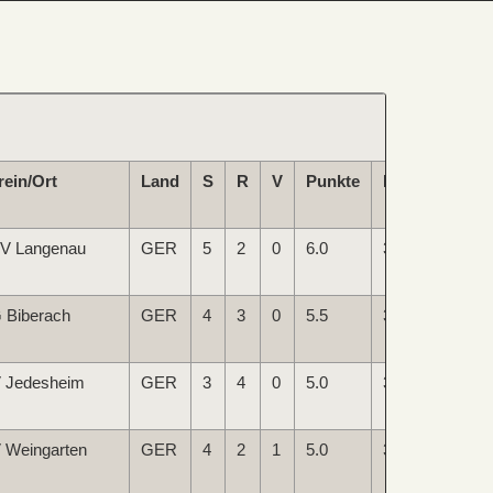
rein/Ort
Land
S
R
V
Punkte
Buchh
BuS
V Langenau
GER
5
2
0
6.0
30.0
195.
 Biberach
GER
4
3
0
5.5
32.0
196.
 Jedesheim
GER
3
4
0
5.0
32.0
196.
 Weingarten
GER
4
2
1
5.0
31.0
195.