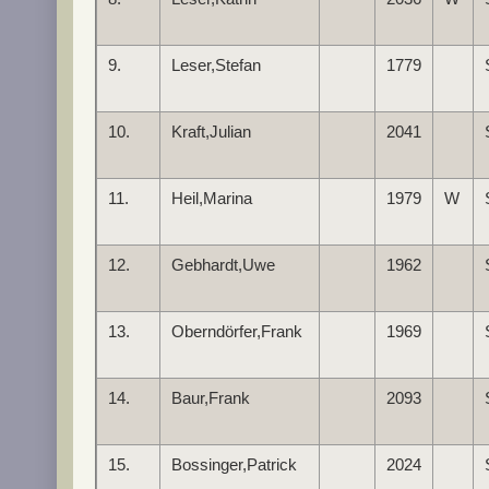
9.
Leser,Stefan
1779
10.
Kraft,Julian
2041
11.
Heil,Marina
1979
W
12.
Gebhardt,Uwe
1962
13.
Oberndörfer,Frank
1969
14.
Baur,Frank
2093
15.
Bossinger,Patrick
2024