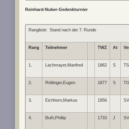
Reinhard-Nuber-Gedenkturnier
Rangliste: Stand nach der 7. Runde
Rang
Teilnehmer
TWZ
At
Ve
1.
Lachmayer,Manfred
1862
S
TS
2.
Röttinger,Eugen
1877
S
TG
3.
Eichhorn,Markus
1856
SV
4.
Buth,Phillip
1733
J
SV