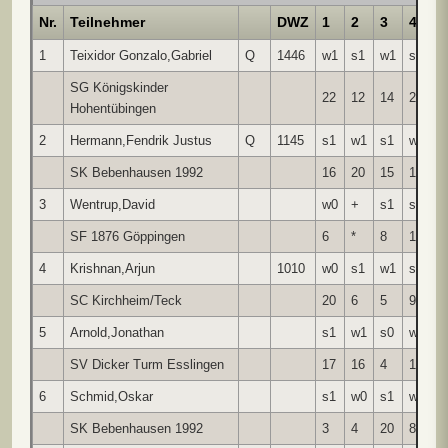
Nr.
Teilnehmer
DWZ
1
2
3
4
5
1
Teixidor Gonzalo,Gabriel
Q
1446
w1
s1
w1
s1
w
SG Königskinder
22
12
14
2
7
Hohentübingen
2
Hermann,Fendrik Justus
Q
1145
s1
w1
s1
w0
s
SK Bebenhausen 1992
16
20
15
1
4
3
Wentrup,David
w0
+
s1
s1
w
SF 1876 Göppingen
6
*
8
15
1
4
Krishnan,Arjun
1010
w0
s1
w1
s1
w
SC Kirchheim/Teck
20
6
5
9
2
5
Arnold,Jonathan
s1
w1
s0
w1
s
SV Dicker Turm Esslingen
17
16
4
13
1
6
Schmid,Oskar
s1
w0
s1
w0
s
SK Bebenhausen 1992
3
4
20
8
1