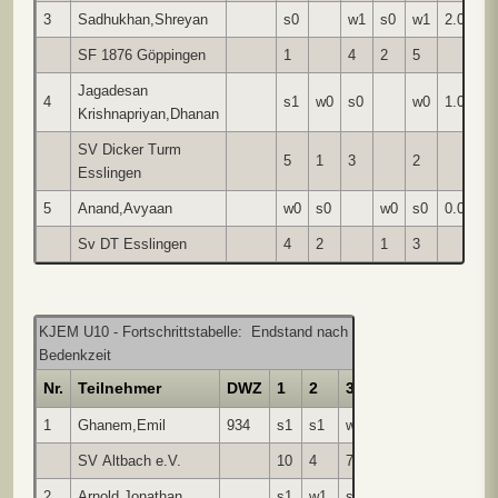
3
Sadhukhan,Shreyan
s0
w1
s0
w1
2.0
SF 1876 Göppingen
1
4
2
5
Jagadesan
4
s1
w0
s0
w0
1.0
Krishnapriyan,Dhanan
SV Dicker Turm
5
1
3
2
Esslingen
5
Anand,Avyaan
w0
s0
w0
s0
0.0
Sv DT Esslingen
4
2
1
3
KJEM U10 - Fortschrittstabelle: Endstand nach 9 Runden jeder gegen 
Bedenkzeit
Nr.
Teilnehmer
DWZ
1
2
3
4
5
6
7
1
Ghanem,Emil
934
s1
s1
w1
s0
w1
s1
w
SV Altbach e.V.
10
4
7
2
9
5
3
2
Arnold,Jonathan
s1
w1
s1
w1
s1
s0
w