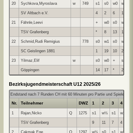
20
Sychkova,Myroslava
w
749
s1
s0
w0
w0
s
SV Altbach e.V.
4
2
6
19
1
21
Fähnle,Leevi
+
w0
s0
w0
s
TSV Grafenberg
*
8
13
16
1
22
Schmid,Rudi Remigius
778
s0
w1
s0
w1
s
SC Geislingen 1881
1
19
10
23
1
23
Yilmaz,Elif
w
s0
w0
+
s0
w
Göppingen
14
17
*
22
1
Bezirksjugendmeisterschaft U12 2025/26
Endstand nach 7 Runden CH mit 60 Minuten pro Partie und Spieler
Nr.
Teilnehmer
DWZ
1
2
3
4
5
1
Rajan,Nicko
Q
1275
s1
w½
s1
w1
w
TSV Grafenberg
9
11
7
4
3
2
Cakmak,Ege
Q
1297
w½
s0
s1
w1
+