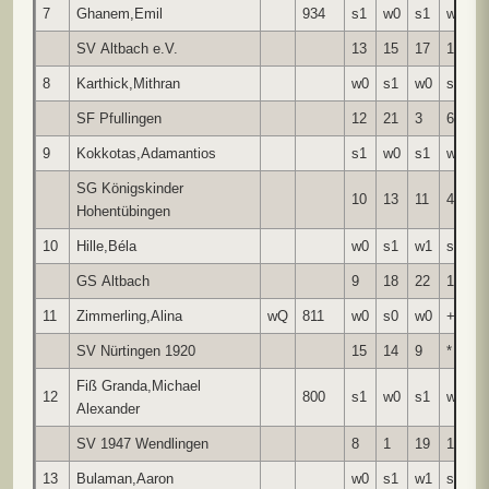
7
Ghanem,Emil
934
s1
w0
s1
w1
s
SV Altbach e.V.
13
15
17
14
1
8
Karthick,Mithran
w0
s1
w0
s1
w
SF Pfullingen
12
21
3
6
9
9
Kokkotas,Adamantios
s1
w0
s1
w0
s
SG Königskinder
10
13
11
4
8
Hohentübingen
10
Hille,Béla
w0
s1
w1
s1
w
GS Altbach
9
18
22
12
5
11
Zimmerling,Alina
wQ
811
w0
s0
w0
+
s
SV Nürtingen 1920
15
14
9
*
2
Fiß Granda,Michael
12
800
s1
w0
s1
w0
s
Alexander
SV 1947 Wendlingen
8
1
19
10
3
13
Bulaman,Aaron
w0
s1
w1
s0
w