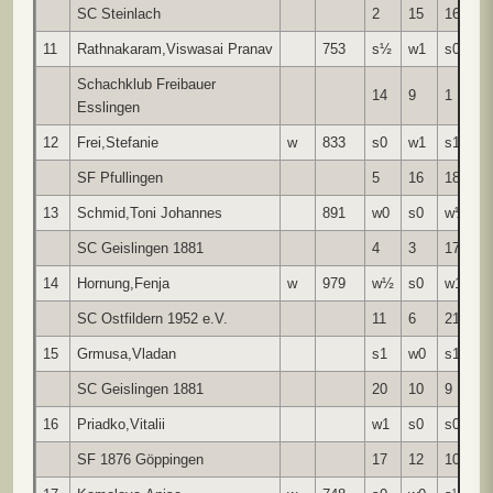
SC Steinlach
2
15
16
4
11
Rathnakaram,Viswasai Pranav
753
s½
w1
s0
w
Schachklub Freibauer
14
9
1
5
Esslingen
12
Frei,Stefanie
w
833
s0
w1
s1
w
SF Pfullingen
5
16
18
1
13
Schmid,Toni Johannes
891
w0
s0
w½
s
SC Geislingen 1881
4
3
17
1
14
Hornung,Fenja
w
979
w½
s0
w1
s
SC Ostfildern 1952 e.V.
11
6
21
1
15
Grmusa,Vladan
s1
w0
s1
w
SC Geislingen 1881
20
10
9
7
16
Priadko,Vitalii
w1
s0
s0
w
SF 1876 Göppingen
17
12
10
9