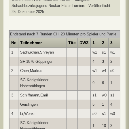
Schachbezirksjugend Neckar-Fils » Turniere
Veröffentlicht:
25. Dezember 2025
Endstand nach 7 Runden CH, 20 Minuten pro Spieler und Partie
Nr.
Teilnehmer
Tite
DWZ
1
2
3
4
1
Sadhukhan,Shreyan
w1
s1
w1
s1
SF 1876 Göppingen
4
3
2
7
2
Chen,Markus
w1
w1
s0
s1
SG Königskinder
9
6
1
3
Hohentübingen
3
Schiffmann,Emil
s1
w0
s1
w0
Geislingen
5
1
4
2
4
Li,Wenxi
s0
s1
w0
s1
SG Königskinder
1
10
3
8
Hohentübingen