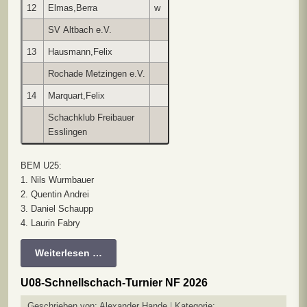
12
Elmas,Berra
w
1232
s0
w1
s0
w0
w0
SV Altbach e.V.
4
6
5
8
7
13
Hausmann,Felix
1324
s0
w0
s1
w0
s0
Rochade Metzingen e.V.
1
10
11
6
14
14
Marquart,Felix
1095
s0
w0
s0
w0
w1
Schachklub Freibauer
8
5
6
10
13
Esslingen
BEM U25:
1. Nils Wurmbauer
2. Quentin Andrei
3. Daniel Schaupp
4. Laurin Fabry
Weiterlesen …
U08-Schnellschach-Turnier NF 2026
Geschrieben von:
Alexander Hande
Kategorie: