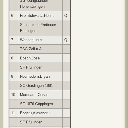
SG Königskinder
9
14
12
3
10
Hohentübingen
6
Friz-Schwartz,Henric
Q
1076
w0
s0
w1
s1
w1
Schachklub Freibauer
7
12
14
13
11
Esslingen
7
Wanner,Linus
Q
1550
s1
w0
s0
w½
s1
TSG Zell u.A.
6
4
1
11
12
8
Bosch,Jose
1648
w1
s0
w0
s1
w½
SF Pfullingen
14
2
3
12
9
9
Noumedem,Bryan
s1
w0
s1
w0
s½
SC Geislingen 1881
5
11
10
4
8
10
Marquardt,Corvin
1124
w0
s1
w0
s1
s0
SF 1876 Göppingen
3
13
9
14
5
11
Bogatu,Alexandru
1310
w0
s1
w0
s½
s0
SF Pfullingen
2
9
13
7
6