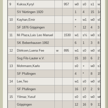
9
Kuksa,Kyryl
957
w0
s0
s1
w1
s
SV Nürtingen 1920
1
4
15
14
5
10
Kayhan,Emir
+
w1
w0
s0
s
SF 1876 Göppingen
*
12
4
3
1
11
Mi Plaza,Luis Leo Manuel
1530
w1
s½
w0
s1
-
SK Bebenhausen 1992
6
1
3
8
2
12
Dörksen,Luena Fee
w
895
w1
s0
w0
s0
w
Ssg Fils-Lauter e.V.
15
10
6
2
1
13
Mohrmann,Karlo
s0
+
w0
s1
w
SF Pfullingen
4
*
8
15
1
14
Lee,Teo
w1
s0
w0
s0
w
SF Pfullingen
16
17
2
9
1
15
Yilmaz,Yusuf
s0
s0
w0
w0
s
Göppingen
12
16
9
13
1