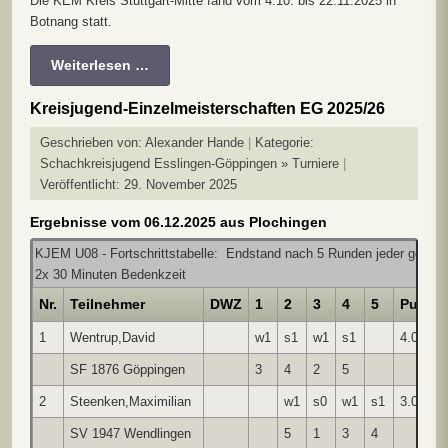
Die KEM Kreis Stuttgart-Mitte fand vom 4.10. bis 22.11.2025 in
Botnang statt.
Weiterlesen …
Kreisjugend-Einzelmeisterschaften EG 2025/26
Geschrieben von:
Alexander Hande
Kategorie:
Schachkreisjugend Esslingen-Göppingen » Turniere
Veröffentlicht: 29. November 2025
Ergebnisse vom 06.12.2025 aus Plochingen
KJEM U08 - Fortschrittstabelle: Endstand nach 5 Runden jeder gegen j
2x 30 Minuten Bedenkzeit
Nr.
Teilnehmer
DWZ
1
2
3
4
5
Punkte
1
Wentrup,David
w1
s1
w1
s1
4.0
SF 1876 Göppingen
3
4
2
5
2
Steenken,Maximilian
w1
s0
w1
s1
3.0
SV 1947 Wendlingen
5
1
3
4