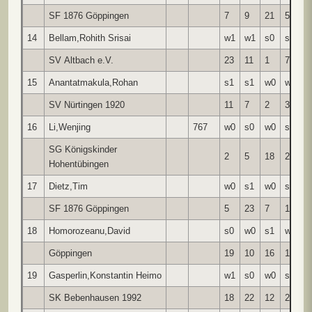
SF 1876 Göppingen
7
9
21
5
6
14
Bellam,Rohith Srisai
w1
w1
s0
s0
w
SV Altbach e.V.
23
11
1
7
1
15
Anantatmakula,Rohan
s1
s1
w0
w0
s
SV Nürtingen 1920
11
7
2
3
1
16
Li,Wenjing
767
w0
s0
w0
s1
w
SG Königskinder
2
5
18
21
2
Hohentübingen
17
Dietz,Tim
w0
s1
w0
s1
w
SF 1876 Göppingen
5
23
7
18
2
18
Homorozeanu,David
s0
w0
s1
w0
+
Göppingen
19
10
16
17
*
19
Gasperlin,Konstantin Heimo
w1
s0
w0
s1
w
SK Bebenhausen 1992
18
22
12
20
2