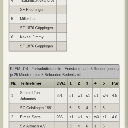
4
Tsakirdis,Alexandros
s0
w1
s0
w0
s1
2.0
SF Plochingen
3
5
1
2
6
5
Miller,Lias
s1
s0
w0
s0
w0
1.0
SF 1876 Göppingen
6
4
2
3
1
6
Keksel,Jimmy
w0
s0
w0
s0
w0
0.0
SF 1876 Göppingen
5
2
3
1
4
KJEM U14 - Fortschrittstabelle: Endstand nach 5 Runden jeder gegen 
je 25 Minuten plus 5 Sekunden Bedenkzeit
Nr.
Teilnehmer
DWZ
1
2
3
4
5
Punkte
Schmid,Toni
1
891
s1
w1
s1
s1
w½
4.5
Johannes
SC Geislingen 1881
6
5
4
2
3
2
Elmas,Serra
936
s1
w1
s1
w0
s1
4.0
SV Altbach e.V.
3
4
6
1
5