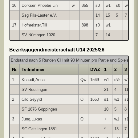
16
Dörksen,Phoebe Lin
w
865
s0
w1
s0
w0
s
Ssg Fils-Lauter e.V.
14
15
5
7
1
17
Hofmeister,Till
898
s0
w1
SV Nürtingen 1920
7
14
Bezirksjugendmeisterschaft U14 2025/26
Endstand nach 5 Runden CH mit 90 Minuten pro Partie und Spieler
Nr.
Teilnehmer
DWZ
1
2
3
4
1
Knaudt,Anna
Qw
1569
w1
s½
w1
s
SV Reutlingen
21
4
11
1
2
Cilo,Seyyid
Q
1660
s1
w1
s1
w
SF 1876 Göppingen
10
5
8
3
3
Jung,Lukas
Q
+
w1
s1
s
SC Geislingen 1881
*
13
7
2