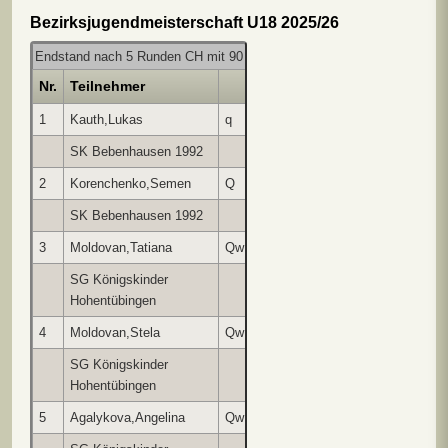
Bezirksjugendmeisterschaft U18 2025/26
Endstand nach 5 Runden CH mit 90 Minuten pro Partie und Spieler
Nr.
Teilnehmer
DWZ
1
2
3
4
5
1
Kauth,Lukas
q
2008
w1
s½
w1
s1
w1
SK Bebenhausen 1992
13
3
7
2
4
2
Korenchenko,Semen
Q
1987
s1
w1
s1
w0
w1
SK Bebenhausen 1992
11
8
4
1
3
3
Moldovan,Tatiana
Qw
1722
s1
w½
s1
w1
s0
SG Königskinder
10
1
8
5
2
Hohentübingen
4
Moldovan,Stela
Qw
1864
w1
s1
w0
s1
s0
SG Königskinder
12
7
2
9
1
Hohentübingen
5
Agalykova,Angelina
Qw
1546
w0
s1
w1
s0
w1