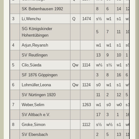
SK Bebenhausen 1992
8
6
14
12
1
3
Li,Wenchu
Q
1474
s½
w1
s1
w1
s
SG Königskinder
5
7
11
10
1
Hohentübingen
4
Arjun,Reyansh
w1
w1
s1
s0
w
SV Reutlingen
13
9
10
1
6
5
Cilo,Süeda
Qw
1114
w½
s½
w1
s½
w
SF 1876 Göppingen
3
8
16
6
9
6
Lohmüller,Leona
Qw
1124
s0
w1
s1
w½
s
SV Nürtingen 1920
11
2
12
5
4
7
Weber,Selim
1263
w1
s0
w0
s1
w
SV Altbach e.V.
17
3
1
16
8
8
Groke,Simon
1112
s½
w½
s1
w0
s
SV Ebersbach
2
5
13
11
7