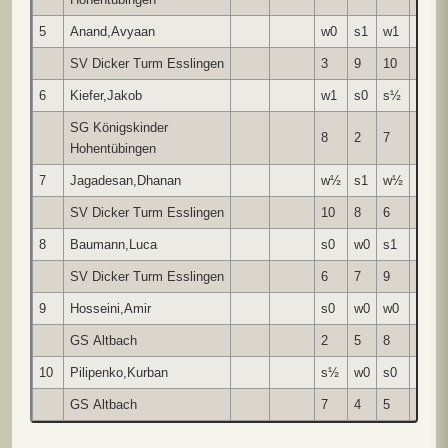
5
Anand,Avyaan
w0
s1
w1
s1
SV Dicker Turm Esslingen
3
9
10
6
6
Kiefer,Jakob
w1
s0
s½
w0
SG Königskinder
8
2
7
5
Hohentübingen
7
Jagadesan,Dhanan
w½
s1
w½
w0
SV Dicker Turm Esslingen
10
8
6
1
8
Baumann,Luca
s0
w0
s1
w0
SV Dicker Turm Esslingen
6
7
9
4
9
Hosseini,Amir
s0
w0
w0
s1
GS Altbach
2
5
8
10
10
Pilipenko,Kurban
s½
w0
s0
w0
GS Altbach
7
4
5
9