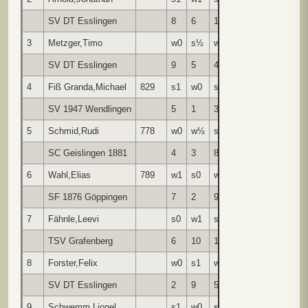
SV DT Esslingen
8
6
10
1
7
4
9
3
Metzger,Timo
w0
s½
w1
w1
s1
w1
s
SV DT Esslingen
9
5
4
8
6
10
1
4
Fiß Granda,Michael
829
s1
w0
s0
w½
s1
w1
s
SV 1947 Wendlingen
5
1
3
7
8
2
6
5
Schmid,Rudi
778
w0
w½
s1
w1
s1
w0
s
SC Geislingen 1881
4
3
8
6
10
1
7
6
Wahl,Elias
789
w1
s0
w½
s0
w0
s1
w
SF 1876 Göppingen
7
2
9
5
3
8
4
7
Fähnle,Leevi
s0
w1
s0
s½
w0
s1
w
TSV Grafenberg
6
10
1
4
2
9
5
8
Forster,Felix
w0
s1
w0
s0
w0
w0
s
SV DT Esslingen
2
9
5
3
4
6
1
9
Schwemm,Lionel
s1
w0
s½
w1
s0
w0
s