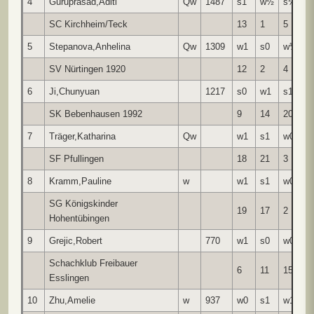
4
Guruprasad,Aditi
Qw
1487
s1
w½
s½
w
SC Kirchheim/Teck
13
1
5
1
5
Stepanova,Anhelina
Qw
1309
w1
s0
w½
s
SV Nürtingen 1920
12
2
4
1
6
Ji,Chunyuan
1217
s0
w1
s1
w
SK Bebenhausen 1992
9
14
20
8
7
Träger,Katharina
Qw
w1
s1
w0
s
SF Pfullingen
18
21
3
1
8
Kramm,Pauline
w
w1
s1
w0
s
SG Königskinder
19
17
2
6
Hohentübingen
9
Grejic,Robert
770
w1
s0
w0
s
Schachklub Freibauer
6
11
15
1
Esslingen
10
Zhu,Amelie
w
937
w0
s1
w1
s