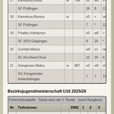
17
Kamolova,Anisa
w
748
s0
w0
s½
+
SF Pfullingen
16
8
13
2
18
Kamolova,Munisa
w
s0
+
w0
w
SF Pfullingen
7
*
12
1
19
Priadko,Volodymyr
s0
w0
+
w
SF 1876 Göppingen
8
20
*
1
20
Gumbel,Marius
w0
s1
w0
-
SC Kirchheim/Teck
15
19
6
1
21
Zwingmann,Malou
w
897
s0
w0
s0
SG Königskinder
1
7
14
Hohentübingen
Bezirksjugendmeisterschaft U16 2025/26
Fortschrittstabelle: Stand nach der 5. Runde (nach Rangliste)
Nr.
Teilnehmer
DWZ
1
2
3
4