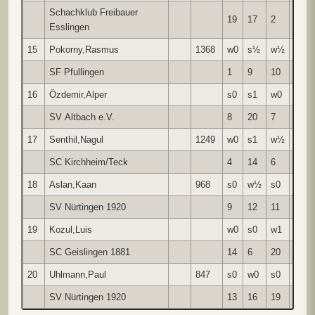
Schachklub Freibauer
19
17
2
15
Esslingen
15
Pokorny,Rasmus
1368
w0
s½
w½
s0
SF Pfullingen
1
9
10
14
16
Özdemir,Alper
s0
s1
w0
w0
SV Altbach e.V.
8
20
7
11
17
Senthil,Nagul
1249
w0
s1
w½
w0
SC Kirchheim/Teck
4
14
6
2
18
Aslan,Kaan
968
s0
w½
s0
w1
SV Nürtingen 1920
9
12
11
20
19
Kozul,Luis
w0
s0
w1
s0
SC Geislingen 1881
14
6
20
10
20
Uhlmann,Paul
847
s0
w0
s0
s0
SV Nürtingen 1920
13
16
19
18