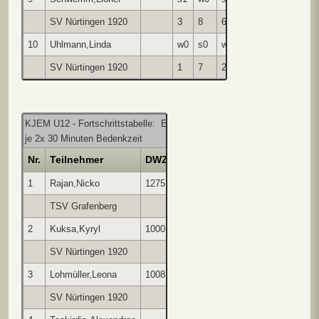
SV Nürtingen 1920
3
8
6
10
1
7
2
10
Uhlmann,Linda
w0
s0
w0
s0
w0
s0
w
SV Nürtingen 1920
1
7
2
9
5
3
8
KJEM U12 - Fortschrittstabelle: Endstand nach 5 Runden jeder gegen 
je 2x 30 Minuten Bedenkzeit
Nr.
Teilnehmer
DWZ
1
2
3
4
5
Punkte
1
Rajan,Nicko
1275
w1
s1
w1
w1
s1
5.0
TSV Grafenberg
2
3
4
6
5
2
Kuksa,Kyryl
1000
s0
w1
s1
s1
w1
4.0
SV Nürtingen 1920
1
6
5
4
3
3
Lohmüller,Leona
1008
w1
w0
s1
w1
s0
3.0
SV Nürtingen 1920
4
1
6
5
2