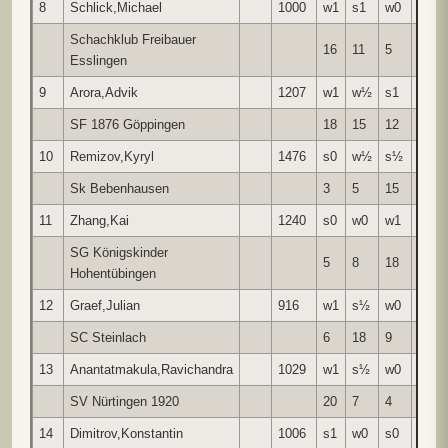
8
Schlick,Michael
1000
w1
s1
w0
s0
Schachklub Freibauer
16
11
5
4
Esslingen
9
Arora,Advik
1207
w1
w½
s1
s0
SF 1876 Göppingen
18
15
12
1
10
Remizov,Kyryl
1476
s0
w½
s½
w1
Sk Bebenhausen
3
5
15
19
11
Zhang,Kai
1240
s0
w0
w1
s1
SG Königskinder
5
8
18
16
Hohentübingen
12
Graef,Julian
916
w1
s½
w0
s0
SC Steinlach
6
18
9
7
13
Anantatmakula,Ravichandra
1029
w1
s½
w0
s0
SV Nürtingen 1920
20
7
4
6
14
Dimitrov,Konstantin
1006
s1
w0
s0
w1