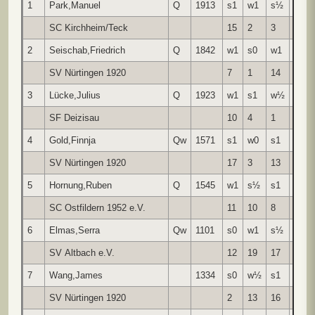
1
Park,Manuel
Q
1913
s1
w1
s½
w1
SC Kirchheim/Teck
15
2
3
9
2
Seischab,Friedrich
Q
1842
w1
s0
w1
s1
SV Nürtingen 1920
7
1
14
17
3
Lücke,Julius
Q
1923
w1
s1
w½
s1
SF Deizisau
10
4
1
5
4
Gold,Finnja
Qw
1571
s1
w0
s1
w1
SV Nürtingen 1920
17
3
13
8
5
Hornung,Ruben
Q
1545
w1
s½
s1
w0
SC Ostfildern 1952 e.V.
11
10
8
3
6
Elmas,Serra
Qw
1101
s0
w1
s½
w1
SV Altbach e.V.
12
19
17
13
7
Wang,James
1334
s0
w½
s1
w1
SV Nürtingen 1920
2
13
16
12