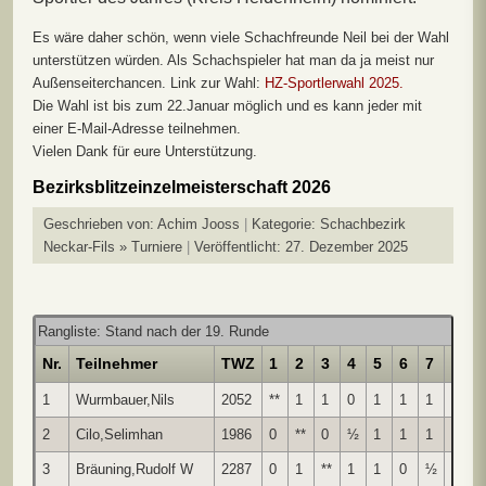
Es wäre daher schön, wenn viele Schachfreunde Neil bei der Wahl
unterstützen würden. Als Schachspieler hat man da ja meist nur
Außenseiterchancen. Link zur Wahl:
HZ-Sportlerwahl 2025.
Die Wahl ist bis zum 22.Januar möglich und es kann jeder mit
einer E-Mail-Adresse teilnehmen.
Vielen Dank für eure Unterstützung.
Bezirksblitzeinzelmeisterschaft 2026
Geschrieben von:
Achim Jooss
Kategorie:
Schachbezirk
Neckar-Fils » Turniere
Veröffentlicht: 27. Dezember 2025
Rangliste: Stand nach der 19. Runde
Nr.
Teilnehmer
TWZ
1
2
3
4
5
6
7
8
9
1
Wurmbauer,Nils
2052
**
1
1
0
1
1
1
0
2
Cilo,Selimhan
1986
0
**
0
½
1
1
1
1
1
3
Bräuning,Rudolf W
2287
0
1
**
1
1
0
½
0