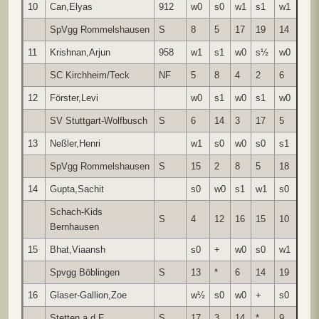
10
Can,Elyas
912
w0
s0
w1
s1
w1
3.0
SpVgg Rommelshausen
S
8
5
17
19
14
11
Krishnan,Arjun
958
w1
s1
w0
s½
w0
2.5
SC Kirchheim/Teck
NF
5
8
4
2
6
12
Förster,Levi
w0
s1
w0
s1
w0
2.0
SV Stuttgart-Wolfbusch
S
6
14
3
17
5
13
Neßler,Henri
w1
s0
w0
s0
s1
2.0
SpVgg Rommelshausen
S
15
2
8
5
18
14
Gupta,Sachit
s0
w0
s1
w1
s0
2.0
Schach-Kids
S
4
12
16
15
10
Bernhausen
15
Bhat,Viaansh
s0
+
w0
s0
w1
2.0
Spvgg Böblingen
S
13
*
6
14
19
16
Glaser-Gallion,Zoe
w½
s0
w0
+
s0
1.5
Stetten a.d.F
S
17
3
14
*
9