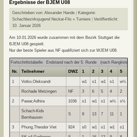
Ergebnisse der BJEM U08
Geschrieben von:
Alexander Hande
Kategorie:
Schachbezirksjugend Neckar-Fils » Turniere
Veröffentlicht:
10. Januar 2026
Am 10.01.2026 wurde zusammen mit dem Bezirk Stuttgart die
BJEM U08 gespielt.
Nur der beste Spieler aus NF qualifiziert sich zur WJEM U08.
Fortschrittstabelle: Endstand nach der 5. Runde (nach Rangliste)
Nr.
Teilnehmer
DWZ
1
2
3
4
5
Pu
1
Votko,Oleksandr
w1
s1
w1
s1
w½
4.5
Rochade Metzingen
NF
3
6
5
4
2
2
Pawar,Adhira
1036
s1
w1
s1
w½
s½
4.0
Schach-Kids
S
9
13
7
11
1
Bernhausen
3
Phung,Theodor Viet
924
s0
w1
s1
w1
s1
4.0
SK e4 Gerlingen
S
1
16
12
9
8