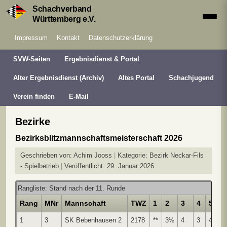
Schachverband
Württemberg e.V.
Impressum
Kontakt
Datenschutzerklärung
SVW-Seiten
Ergebnisdienst & Portal
Alter Ergebnisdienst (Archiv)
Altes Portal
Schachjugend
Verein finden
E-Mail
Bezirke
Bezirksblitzmannschaftsmeisterschaft 2026
Geschrieben von:
Achim Jooss
Kategorie:
Bezirk Neckar-Fils
- Spielbetrieb
Veröffentlicht: 29. Januar 2026
Rangliste: Stand nach der 11. Runde
Rang
MNr
Mannschaft
TWZ
1
2
3
4
5
1
3
SK Bebenhausen 2
2178
**
3½
4
3
4