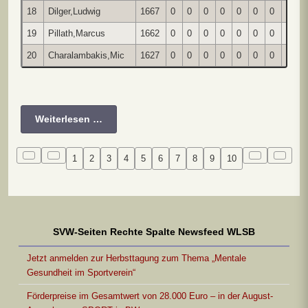
18
Dilger,Ludwig
1667
0
0
0
0
0
0
0
0
0
19
Pillath,Marcus
1662
0
0
0
0
0
0
0
0
0
20
Charalambakis,Mic
1627
0
0
0
0
0
0
0
0
0
Weiterlesen …
1
2
3
4
5
6
7
8
9
10
SVW-Seiten Rechte Spalte Newsfeed WLSB
Jetzt anmelden zur Herbsttagung zum Thema „Mentale
Gesundheit im Sportverein“
Förderpreise im Gesamtwert von 28.000 Euro – in der August-