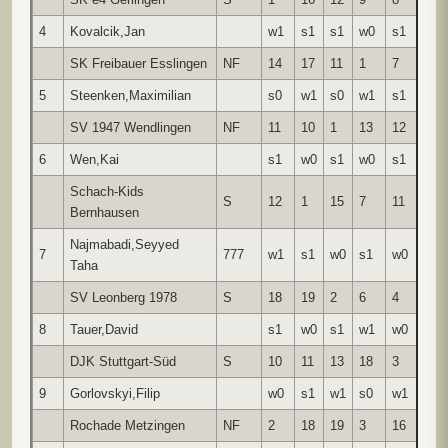
4
Kovalcik,Jan
w1
s1
s1
w0
s1
4.0
SK Freibauer Esslingen
NF
14
17
11
1
7
5
Steenken,Maximilian
s0
w1
s0
w1
s1
3.0
SV 1947 Wendlingen
NF
11
10
1
13
12
6
Wen,Kai
s1
w0
s1
w0
s1
3.0
Schach-Kids
S
12
1
15
7
11
Bernhausen
Najmabadi,Seyyed
7
777
w1
s1
w0
s1
w0
3.0
Taha
SV Leonberg 1978
S
18
19
2
6
4
8
Tauer,David
s1
w0
s1
w1
w0
3.0
DJK Stuttgart-Süd
S
10
11
13
18
3
9
Gorlovskyi,Filip
w0
s1
w1
s0
w1
3.0
Rochade Metzingen
NF
2
18
19
3
16