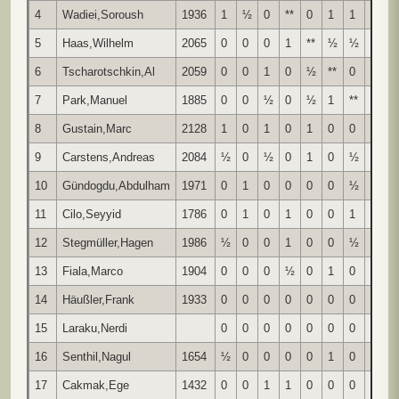
4
Wadiei,Soroush
1936
1
½
0
**
0
1
1
1
1
5
Haas,Wilhelm
2065
0
0
0
1
**
½
½
0
0
6
Tscharotschkin,Al
2059
0
0
1
0
½
**
0
1
1
7
Park,Manuel
1885
0
0
½
0
½
1
**
1
8
Gustain,Marc
2128
1
0
1
0
1
0
0
**
0
9
Carstens,Andreas
2084
½
0
½
0
1
0
½
1
*
10
Gündogdu,Abdulham
1971
0
1
0
0
0
0
½
0
1
11
Cilo,Seyyid
1786
0
1
0
1
0
0
1
1
0
12
Stegmüller,Hagen
1986
½
0
0
1
0
0
½
0
13
Fiala,Marco
1904
0
0
0
½
0
1
0
0
1
14
Häußler,Frank
1933
0
0
0
0
0
0
0
0
0
15
Laraku,Nerdi
0
0
0
0
0
0
0
1
0
16
Senthil,Nagul
1654
½
0
0
0
0
1
0
0
0
17
Cakmak,Ege
1432
0
0
1
1
0
0
0
0
0