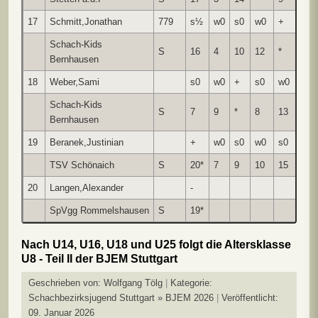
17
Schmitt,Jonathan
779
s½
w0
s0
w0
+
1.5
Schach-Kids
S
16
4
10
12
*
Bernhausen
18
Weber,Sami
s0
w0
+
s0
w0
1.0
Schach-Kids
S
7
9
*
8
13
Bernhausen
19
Beranek,Justinian
+
w0
s0
w0
s0
1.0
TSV Schönaich
S
20*
7
9
10
15
20
Langen,Alexander
-
0.0
SpVgg Rommelshausen
S
19*
Nach U14, U16, U18 und U25 folgt die Altersklasse
U8 - Teil II der BJEM Stuttgart
Geschrieben von:
Wolfgang Tölg
Kategorie:
Schachbezirksjugend Stuttgart » BJEM 2026
Veröffentlicht:
09. Januar 2026