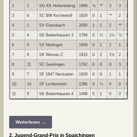
2
2
SG KK Hohentübing
1999
½
**
3
3
3½
3
6
SC BW Kirchentell
1929
0
1
**
2
2½
4
1
SV Ebersbach
2000
1
1
2
**
3½
5
4
SK Bebenhausen 3
1794
0
½
1½
½
**
6
5
SV Nürtingen
1959
0
1
2
1
1
*
7
9
SK Wernau 2
1915
0
2
1½
2
1½
8
11
SC Geislingen
1762
0
0
0
3
1
9
7
SF 1947 Neckarten
1928
0
0
1
1
1
10
10
SF Lichtenstein
1386
0
½
0
0
0
11
8
SK Bebenhausen 4
1498
0
1
0
0
0
Weiterlesen …
2. Jugend-Grand-Prix in Spaichingen