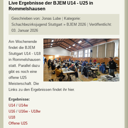
Live Ergebnisse der BJEM U14 - U25 in
Rommelshausen
Geschrieben von:
Jonas Lube
Kategorie:
Schachbezirksjugend Stuttgart » BJEM 2026
Veröffentlicht:
03. Januar 2026
Am Wochenende
findet die BJEM
Stuttgart U14 - U18
in Rommelshausen
statt. Parallel dazu
gibt es noch eine
offene U25
Meisterschaft. Die
Links zu den Ergebnissen findet ihr hier.
Ergebnisse:
U14
/
U14w
U16
/
U16w - U18w
U18
Offene U25