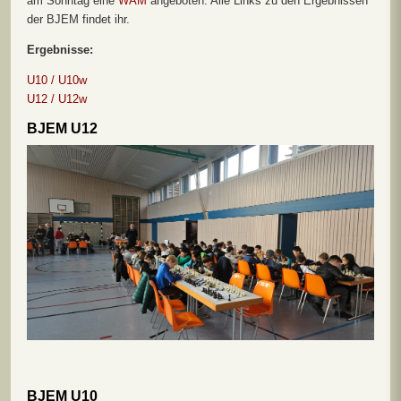
am Sonntag eine
WAM
angeboten. Alle Links zu den Ergebnissen
der BJEM findet ihr.
Ergebnisse:
U10 / U10w
U12 / U12w
BJEM U12
BJEM U10