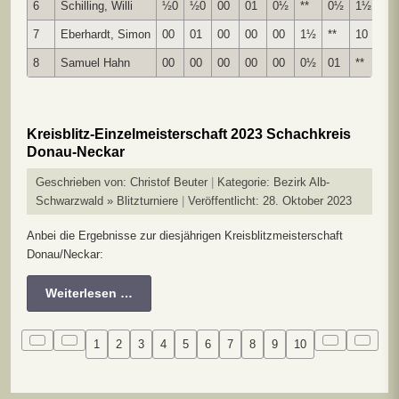
6
Schilling, Willi
½0
½0
00
01
0½
**
0½
1½
4.5
7
Eberhardt, Simon
00
01
00
00
00
1½
**
10
3.5
8
Samuel Hahn
00
00
00
00
00
0½
01
**
1.5
Kreisblitz-Einzelmeisterschaft 2023 Schachkreis
Donau-Neckar
Geschrieben von:
Christof Beuter
Kategorie:
Bezirk Alb-
Schwarzwald » Blitzturniere
Veröffentlicht: 28. Oktober 2023
Anbei die Ergebnisse zur diesjährigen Kreisblitzmeisterschaft
Donau/Neckar:
Weiterlesen …
1
2
3
4
5
6
7
8
9
10