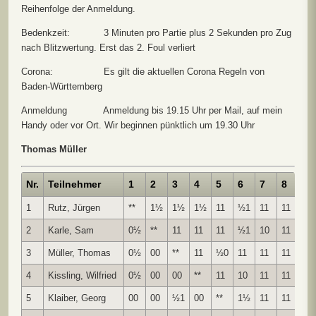
Reihenfolge der Anmeldung.
Bedenkzeit: 3 Minuten pro Partie plus 2 Sekunden pro Zug
nach Blitzwertung. Erst das 2. Foul verliert
Corona: Es gilt die aktuellen Corona Regeln von
Baden-Württemberg
Anmeldung Anmeldung bis 19.15 Uhr per Mail, auf mein
Handy oder vor Ort. Wir beginnen pünktlich um 19.30 Uhr
Thomas Müller
Nr.
Teilnehmer
1
2
3
4
5
6
7
8
Pu
1
Rutz, Jürgen
**
1½
1½
1½
11
½1
11
11
12
2
Karle, Sam
0½
**
11
11
11
½1
10
11
11.
3
Müller, Thomas
0½
00
**
11
½0
11
11
11
9.0
4
Kissling, Wilfried
0½
00
00
**
11
10
11
11
7.5
5
Klaiber, Georg
00
00
½1
00
**
1½
11
11
7.0