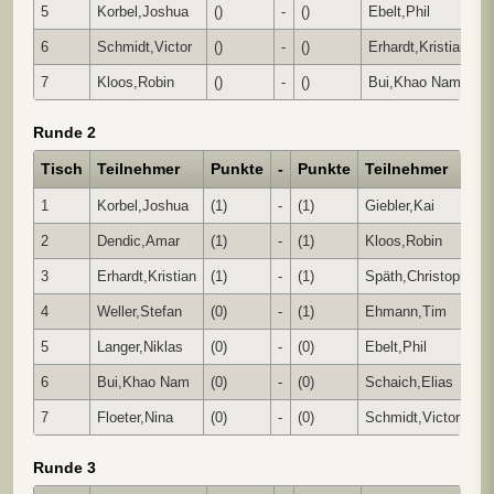
5
Korbel,Joshua
()
-
()
Ebelt,Phil
1 
6
Schmidt,Victor
()
-
()
Erhardt,Kristian
0 
7
Kloos,Robin
()
-
()
Bui,Khao Nam
1 
Runde 2
Tisch
Teilnehmer
Punkte
-
Punkte
Teilnehmer
E
1
Korbel,Joshua
(1)
-
(1)
Giebler,Kai
½
2
Dendic,Amar
(1)
-
(1)
Kloos,Robin
1 
3
Erhardt,Kristian
(1)
-
(1)
Späth,Christoph
1 
4
Weller,Stefan
(0)
-
(1)
Ehmann,Tim
1 
5
Langer,Niklas
(0)
-
(0)
Ebelt,Phil
1 
6
Bui,Khao Nam
(0)
-
(0)
Schaich,Elias
1 
7
Floeter,Nina
(0)
-
(0)
Schmidt,Victor
0 
Runde 3