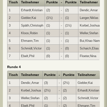
Tisch
Teilnehmer
Punkte
-
Punkte
Teilnehmer
Er
1
Erhardt,Kristian
(2)
-
(2)
Dendic,Amar
0 -
2
Giebler,Kai
(1½)
-
(1)
Langer,Niklas
1 -
3
Späth,Christoph
(1)
-
(1½)
Korbel,Joshua
0 -
4
Kloos,Robin
(1)
-
(1)
Weller,Stefan
0 -
5
Ehmann,Tim
(1)
-
(1)
Bui,Khao Nam
1 -
6
Schmidt,Victor
(1)
-
(0)
Schaich,Elias
1 -
7
Ebelt,Phil
(0)
-
(0)
Floeter,Nina
1 -
Runde 4
Tisch
Teilnehmer
Punkte
-
Punkte
Teilnehmer
Er
1
Dendic,Amar
(3)
-
(2½)
Giebler,Kai
1 -
2
Korbel,Joshua
(2½)
-
(2)
Erhardt,Kristian
0 -
3
Weller,Stefan
(2)
-
(2)
Schmidt,Victor
1 -
4
Ebelt,Phil
(1)
-
(2)
Ehmann,Tim
0 -