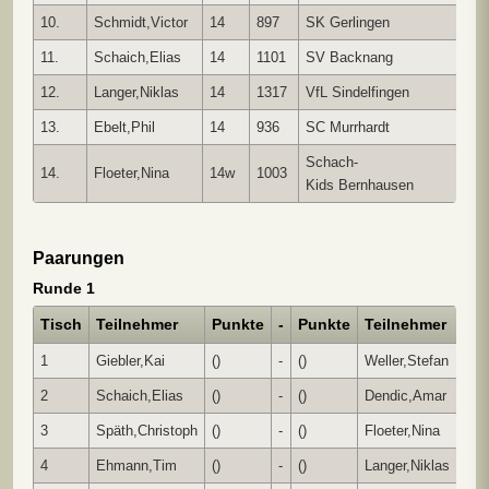
10.
Schmidt,Victor
14
897
SK Gerlingen
2
11.
Schaich,Elias
14
1101
SV Backnang
2
12.
Langer,Niklas
14
1317
VfL Sindelfingen
1
13.
Ebelt,Phil
14
936
SC Murrhardt
1
Schach-
14.
Floeter,Nina
14w
1003
1
Kids Bernhausen
Paarungen
Runde 1
Tisch
Teilnehmer
Punkte
-
Punkte
Teilnehmer
E
1
Giebler,Kai
()
-
()
Weller,Stefan
1 
2
Schaich,Elias
()
-
()
Dendic,Amar
0 
3
Späth,Christoph
()
-
()
Floeter,Nina
1 
4
Ehmann,Tim
()
-
()
Langer,Niklas
1 