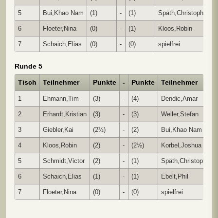
5
Bui,Khao Nam
(1)
-
(1)
Späth,Christoph
1 -
6
Floeter,Nina
(0)
-
(1)
Kloos,Robin
0 -
7
Schaich,Elias
(0)
-
(0)
spielfrei
+ -
Runde 5
Tisch
Teilnehmer
Punkte
-
Punkte
Teilnehmer
E
1
Ehmann,Tim
(3)
-
(4)
Dendic,Amar
½
2
Erhardt,Kristian
(3)
-
(3)
Weller,Stefan
1 
3
Giebler,Kai
(2½)
-
(2)
Bui,Khao Nam
1 
4
Kloos,Robin
(2)
-
(2½)
Korbel,Joshua
1 
5
Schmidt,Victor
(2)
-
(1)
Späth,Christoph
0 
6
Schaich,Elias
(1)
-
(1)
Ebelt,Phil
1 
7
Floeter,Nina
(0)
-
(0)
spielfrei
+ 