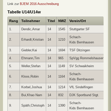
Link zur
BJEM 2016 Ausschreibung
Tabelle U14/U14w
Rang
Teilnehmer
Titel
NWZ
Verein/Ort
S
1.
Dendic,Amar
14
1545
Stuttgarter SF
4
Schach-
2.
Erhardt,Kristian
14
1210
4
Kids Bernhausen
3.
Giebler,Kai
14
1694
TSF Ditzingen
3
4.
Ehmann,Tim
14
965
SpVgg Rommelshausen
3
5.
Weller,Stefan
14
1149
SV Schwaikheim
3
Schach-
6.
Kloos,Robin
14
1164
3
Kids Bernhausen
7.
Korbel,Joshua
14
1214
VfL Sindelfingen
2
8.
Bui,Khao Nam
14
832
DJK Sportbund Stgt.
2
Schach-
9.
Späth,Christoph
14
1390
2
Kids Bernhausen