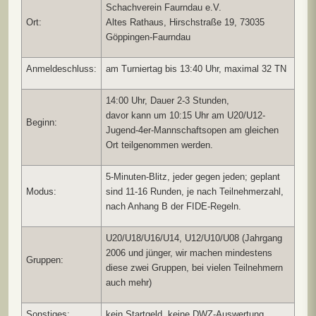
Schachverein Faurndau e.V.
Ort:
Altes Rathaus, Hirschstraße 19, 73035
Göppingen-Faurndau
Anmeldeschluss:
am Turniertag bis 13:40 Uhr, maximal 32 TN
14:00 Uhr, Dauer 2-3 Stunden,
davor kann um 10:15 Uhr am U20/U12-
Beginn:
Jugend-4er-Mannschaftsopen am gleichen
Ort teilgenommen werden.
5-Minuten-Blitz, jeder gegen jeden; geplant
Modus:
sind 11-16 Runden, je nach Teilnehmerzahl,
nach Anhang B der FIDE-Regeln.
U20/U18/U16/U14, U12/U10/U08 (Jahrgang
2006 und jünger, wir machen mindestens
Gruppen:
diese zwei Gruppen, bei vielen Teilnehmern
auch mehr)
Sonstiges:
kein Startgeld, keine DWZ-Auswertung