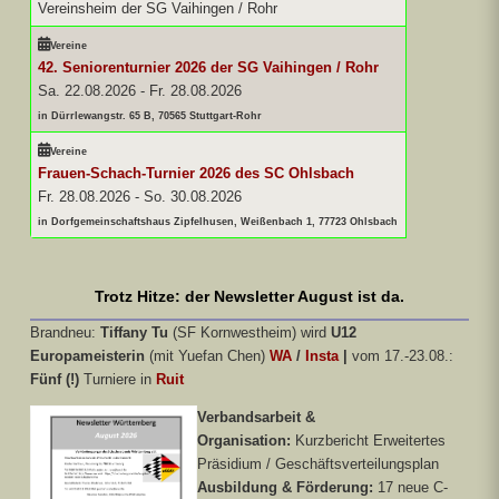
Vereinsheim der SG Vaihingen / Rohr
Vereine
42. Seniorenturnier 2026 der SG Vaihingen / Rohr
Sa. 22.08.2026
-
Fr. 28.08.2026
in Dürrlewangstr. 65 B, 70565 Stuttgart-Rohr
Vereine
Frauen-Schach-Turnier 2026 des SC Ohlsbach
Fr. 28.08.2026
-
So. 30.08.2026
in Dorfgemeinschaftshaus Zipfelhusen, Weißenbach 1, 77723 Ohlsbach
Trotz Hitze: der Newsletter August ist da.
Brandneu:
Tiffany Tu
(SF Kornwestheim) wird
U12
Europameisterin
(mit Yuefan Chen)
WA
/
Insta
|
vom 17.-23.08.:
Fünf (!)
Turniere in
Ruit
Verbandsarbeit &
Organisation:
Kurzbericht Erweitertes
Präsidium / Geschäftsverteilungsplan
Ausbildung & Förderung:
17 neue C-