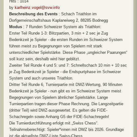
Hits
: 1014
by
karlheinz.vogel@svw.info
Beschreibung des Events
: Schach Triathlon im
Dorfgemeinschaftshaus Kaplaneiweg 2, 88285 Bodnegg
Modus
: 7 Runden Schweizer System als Triathlon:
Erster Teil Runde 1-3: Blitzpartien, 3 min + 2 sec je Zug
Bedenkzeit je Spieler - die ersten Runden im Schweizer System
führen meist zu Begegnungen von Spielern mit stark
unterschiedlicher Spielstärke. Diese Phase „ungleicher Paarungen“
soll kurz sein, deshalb wird hier geblitzt.
Zweiter Teil Runde 4 und 5: und 7: Schnellschach 10 min + 10 sec
je Zug Bedenkzeit je Spieler - die Endspurtphase im Schweizer
System und auch unseres Triathlon.
Dritter Teil Runde 6, Turnierpartie mit DWZ-Wertung, 90 Minuten
Bedenkzeit je Spieler - nun gibt es im Schweizer System meist
Begegnungen von Spielern ähnlicher Spielstärke. Lange
Turnierpartien tragen dieser Phase Rechnung. Die Langzeitpartie
(dritter Teil) wird DWZ-ausgewertet. Es gelten die FIDE-
Schachregeln sowie Anhang G5 der FIDE-Schachregeln!
Die Turnierdurchführung erfolgt mit „Swiss Chess“.
Teilnahmeberechtigt: Spieler*innen mit DWZ bis 2026. Grundlage
ist die aktuellste DWZ-Liste Swiss-Chess