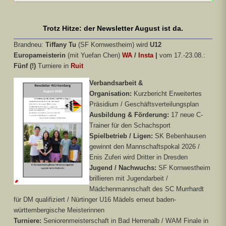
Trotz Hitze: der Newsletter August ist da.
Brandneu:
Tiffany Tu
(SF Kornwestheim) wird
U12
Europameisterin
(mit Yuefan Chen)
WA
/
Insta
|
vom 17.-23.08.:
Fünf (!)
Turniere in
Ruit
Verbandsarbeit &
Organisation:
Kurzbericht Erweitertes
Präsidium / Geschäftsverteilungsplan
Ausbildung & Förderung:
17 neue C-
Trainer für den Schachsport
Spielbetrieb / Ligen:
SK Bebenhausen
gewinnt den Mannschaftspokal 2026 /
Enis Zuferi wird Dritter in Dresden
Jugend / Nachwuchs:
SF Kornwestheim
brillieren mit Jugendarbeit /
Mädchenmannschaft des SC Murrhardt
für DM qualifiziert / Nürtinger U16 Mädels erneut baden-
württembergische Meisterinnen
Turniere:
Seniorenmeisterschaft in Bad Herrenalb / WAM Finale in