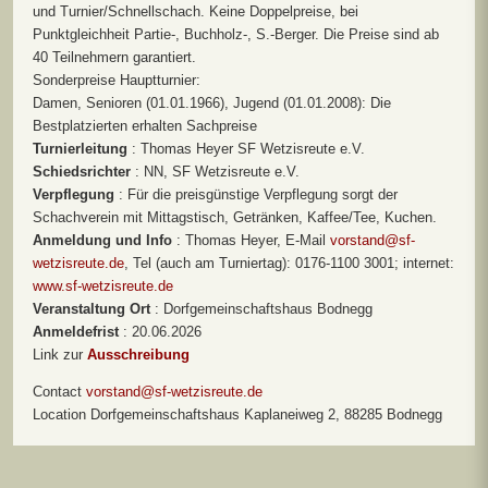
und Turnier/Schnellschach. Keine Doppelpreise, bei
Punktgleichheit Partie-, Buchholz-, S.-Berger. Die Preise sind ab
40 Teilnehmern garantiert.
Sonderpreise Hauptturnier:
Damen, Senioren (01.01.1966), Jugend (01.01.2008): Die
Bestplatzierten erhalten Sachpreise
Turnierleitung
: Thomas Heyer SF Wetzisreute e.V.
Schiedsrichter
: NN, SF Wetzisreute e.V.
Verpflegung
: Für die preisgünstige Verpflegung sorgt der
Schachverein mit Mittagstisch, Getränken, Kaffee/Tee, Kuchen.
Anmeldung und Info
: Thomas Heyer, E-Mail
vorstand@sf-
wetzisreute.de
, Tel (auch am Turniertag): 0176-1100 3001; internet:
www.sf-wetzisreute.de
Veranstaltung Ort
: Dorfgemeinschaftshaus Bodnegg
Anmeldefrist
: 20.06.2026
Link zur
Ausschreibung
Contact
vorstand@sf-wetzisreute.de
Location
Dorfgemeinschaftshaus Kaplaneiweg 2, 88285 Bodnegg