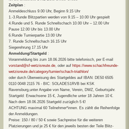
Zeitplan
:
Anmeldeschluss 9.00 Uhr, Beginn 9.15 Uhr
1.-3.Runde Blitzpartien werden von 9.15 – 10.00 Uhr gespielt
4.Runde und 5. Runde Schnellschach 10.00 Uhr – 12.00 Uhr
Pause 12.00 Uhr bis 13.00 Uhr
6.Runde Turnierpartie 13.00 Uhr
7. Runde Schnellschach 16.15 Uhr
Siegerehrung 17.15 Uhr
Anmeldung/Startgeld
:
Voranmeldung bis zum 18.06.2026 bitte telefonisch, per E-mail
vorstand@sf-wetzisreute.de
, oder auf
https://www.schachfreunde-
wetzisreute.de/category/turnier/schach-triathlon/
oder durch Überweisung des Startgeldes auf IBAN: DE50 6505
0110 0048 2115 76 - BIC: SOLADES1RVB bei KSK
Ravensburg,unter Angabe von Name, Verein, DWZ, Geburtsjahr.
Startgeld: Erwachsene 15 €, Jugendliche unter 18 Jahren 10 €.
Nach dem 18.06.2026 Startgeld zuzüglich 5 €!
ACHTUNG maximal 60 Teilnehmer*innen. Es zählt die Reihenfolge
der Anmeldungen.
Preise: 150 / 80 / 50 € sowie Sachpreise für die weiteren
Platzierungen und je 25 € für den jeweils besten der Teile Blitz-