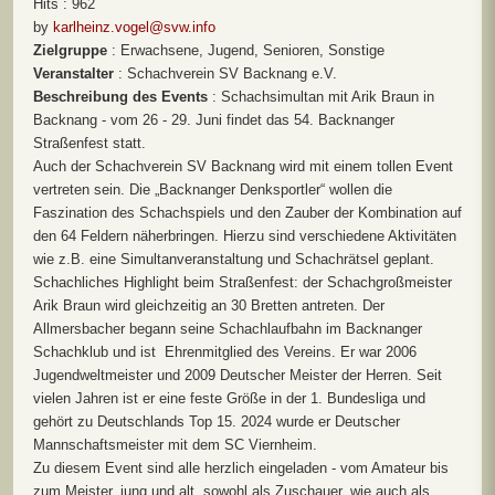
Hits
: 962
by
karlheinz.vogel@svw.info
Zielgruppe
: Erwachsene, Jugend, Senioren, Sonstige
Veranstalter
: Schachverein SV Backnang e.V.
Beschreibung des Events
: Schachsimultan mit Arik Braun in
Backnang - vom 26 - 29. Juni findet das 54. Backnanger
Straßenfest statt.
Auch der Schachverein SV Backnang wird mit einem tollen Event
vertreten sein. Die „Backnanger Denksportler“ wollen die
Faszination des Schachspiels und den Zauber der Kombination auf
den 64 Feldern näherbringen. Hierzu sind verschiedene Aktivitäten
wie z.B. eine Simultanveranstaltung und Schachrätsel geplant.
Schachliches Highlight beim Straßenfest: der Schachgroßmeister
Arik Braun wird gleichzeitig an 30 Bretten antreten. Der
Allmersbacher begann seine Schachlaufbahn im Backnanger
Schachklub und ist Ehrenmitglied des Vereins. Er war 2006
Jugendweltmeister und 2009 Deutscher Meister der Herren. Seit
vielen Jahren ist er eine feste Größe in der 1. Bundesliga und
gehört zu Deutschlands Top 15. 2024 wurde er Deutscher
Mannschaftsmeister mit dem SC Viernheim.
Zu diesem Event sind alle herzlich eingeladen - vom Amateur bis
zum Meister, jung und alt, sowohl als Zuschauer, wie auch als