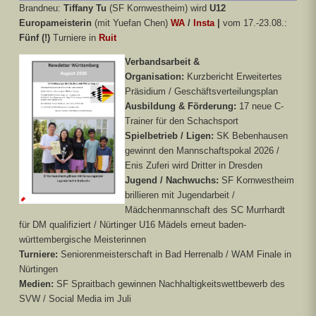
Brandneu:
Tiffany Tu
(SF Kornwestheim) wird
U12
Europameisterin
(mit Yuefan Chen)
WA
/
Insta
|
vom 17.-23.08.:
Fünf (!)
Turniere in
Ruit
Verbandsarbeit &
Organisation:
Kurzbericht Erweitertes
Präsidium / Geschäftsverteilungsplan
Ausbildung & Förderung:
17 neue C-
Trainer für den Schachsport
Spielbetrieb / Ligen:
SK Bebenhausen
gewinnt den Mannschaftspokal 2026 /
Enis Zuferi wird Dritter in Dresden
Jugend / Nachwuchs:
SF Kornwestheim
brillieren mit Jugendarbeit /
Mädchenmannschaft des SC Murrhardt
für DM qualifiziert / Nürtinger U16 Mädels erneut baden-
württembergische Meisterinnen
Turniere:
Seniorenmeisterschaft in Bad Herrenalb / WAM Finale in
Nürtingen
Medien:
SF Spraitbach gewinnen Nachhaltigkeitswettbewerb des
SVW / Social Media im Juli