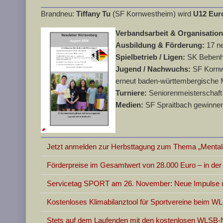
Brandneu:
Tiffany Tu
(SF Kornwestheim) wird
U12 Eur
Verbandsarbeit & Organisatio
Ausbildung & Förderung:
17 n
Spielbetrieb / Ligen:
SK Bebenha
Jugend / Nachwuchs:
SF Kornwe
erneut baden-württembergische 
Turniere:
Seniorenmeisterschaft 
Medien:
SF Spraitbach gewinnen
Jetzt anmelden zur Herbsttagung zum Thema „Mentale
Förderpreise im Gesamtwert von 28.000 Euro – in d
Servicetag SPORT am 26. November: Neue Impulse un
Kostenloses Klimabilanztool für Sportvereine beim W
Stets auf dem Laufenden mit den kostenlosen WLSB-