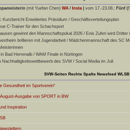
opameisterin
(mit Yuefan Chen)
WA
/
Insta
|
vom 17.-23.08.:
Fünf (!
n:
Kurzbericht Erweitertes Präsidium / Geschäftsverteilungsplan
eue C-Trainer für den Schachsport
usen gewinnt den Mannschaftspokal 2026 / Enis Zuferi wird Dritter 
stheim brillieren mit Jugendarbeit / Mädchenmannschaft des SC Murr
Meisterinnen
in Bad Herrenalb / WAM Finale in Nürtingen
 Nachhaltigkeitswettbewerb des SVW / Social Media im Juli
SVW-Seiten Rechte Spalte Newsfeed WLSB
 Gesundheit im Sportverein“
er August-Ausgabe von SPORT in BW
d Inspiration
LSB
Newslettern