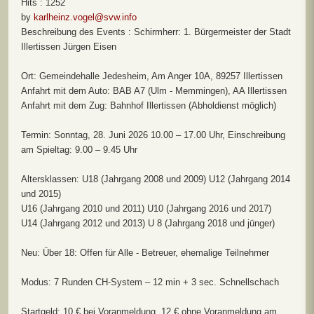
Hits
: 1252
by
karlheinz.vogel@svw.info
Beschreibung des Events : Schirmherr: 1. Bürgermeister der Stadt
Illertissen Jürgen Eisen
Ort: Gemeindehalle Jedesheim, Am Anger 10A, 89257 Illertissen
Anfahrt mit dem Auto: BAB A7 (Ulm - Memmingen), AA Illertissen
Anfahrt mit dem Zug: Bahnhof Illertissen (Abholdienst möglich)
Termin: Sonntag, 28. Juni 2026 10.00 – 17.00 Uhr, Einschreibung
am Spieltag: 9.00 – 9.45 Uhr
Altersklassen: U18 (Jahrgang 2008 und 2009) U12 (Jahrgang 2014
und 2015)
U16 (Jahrgang 2010 und 2011) U10 (Jahrgang 2016 und 2017)
U14 (Jahrgang 2012 und 2013) U 8 (Jahrgang 2018 und jünger)
Neu: Über 18: Offen für Alle - Betreuer, ehemalige Teilnehmer
Modus: 7 Runden CH-System – 12 min + 3 sec. Schnellschach
Startgeld: 10 € bei Voranmeldung, 12 € ohne Voranmeldung am