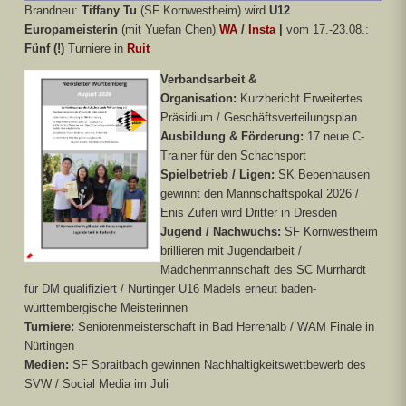
Brandneu:
Tiffany Tu
(SF Kornwestheim) wird
U12
Europameisterin
(mit Yuefan Chen)
WA
/
Insta
|
vom 17.-23.08.:
Fünf (!)
Turniere in
Ruit
Verbandsarbeit &
Organisation:
Kurzbericht Erweitertes
Präsidium / Geschäftsverteilungsplan
Ausbildung & Förderung:
17 neue C-
Trainer für den Schachsport
Spielbetrieb / Ligen:
SK Bebenhausen
gewinnt den Mannschaftspokal 2026 /
Enis Zuferi wird Dritter in Dresden
Jugend / Nachwuchs:
SF Kornwestheim
brillieren mit Jugendarbeit /
Mädchenmannschaft des SC Murrhardt
für DM qualifiziert / Nürtinger U16 Mädels erneut baden-
württembergische Meisterinnen
Turniere:
Seniorenmeisterschaft in Bad Herrenalb / WAM Finale in
Nürtingen
Medien:
SF Spraitbach gewinnen Nachhaltigkeitswettbewerb des
SVW / Social Media im Juli