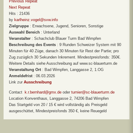
Previous Repeat
Next Repeat
Hits
: 21436
by
karlheinz.vogel@svw.info
Zielgruppe
: Erwachsene, Jugend, Senioren, Sonstige
Auswahl Bereich
: Unterland
Veranstalter
: Schachclub Blauer Turm Bad Wimpfen
Beschreibung des Events
: 9 Runden Schweizer System mit 90
Minuten für 40 Züge, danach 30 Minuten für Rest der Partie; pro
Zug zuzüglich 30 Sekunden Inkrement. Mindestpreisfonds: 350€.
Weitere Details siehe Ausschreibung auf www.sc-blauerturm.de
Veranstaltung Ort
: Bad Wimpfen, Langgasse 2, 1.OG
Anmeldefrist
: 06.03.2026
Link zur
Ausschreibung
Contact
k.r.bernhard@gmx.de
oder
turnier@sc-blauerturm.de
Location
Konventhaus, Langgasse 2, 74206 Bad Wimpfen
Das Startgeld von 20 / 15 € wird vollständig als Preisgeld
ausgeschüttet, Mindestpreisfonds 350 €, keine Reuegeld