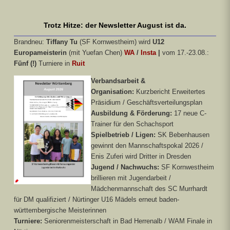
Trotz Hitze: der Newsletter August ist da.
Brandneu:
Tiffany Tu
(SF Kornwestheim) wird
U12
Europameisterin
(mit Yuefan Chen)
WA
/
Insta
|
vom 17.-23.08.:
Fünf (!)
Turniere in
Ruit
Verbandsarbeit &
Organisation:
Kurzbericht Erweitertes
Präsidium / Geschäftsverteilungsplan
Ausbildung & Förderung:
17 neue C-
Trainer für den Schachsport
Spielbetrieb / Ligen:
SK Bebenhausen
gewinnt den Mannschaftspokal 2026 /
Enis Zuferi wird Dritter in Dresden
Jugend / Nachwuchs:
SF Kornwestheim
brillieren mit Jugendarbeit /
Mädchenmannschaft des SC Murrhardt
für DM qualifiziert / Nürtinger U16 Mädels erneut baden-
württembergische Meisterinnen
Turniere:
Seniorenmeisterschaft in Bad Herrenalb / WAM Finale in