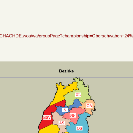
uLigaSCHACHDE.woa/wa/groupPage?championship=Oberschwaben+24
Bezirke