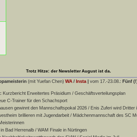
Trotz Hitze: der Newsletter August ist da.
opameisterin
(mit Yuefan Chen)
WA
/
Insta
|
vom 17.-23.08.:
Fünf (!
n:
Kurzbericht Erweitertes Präsidium / Geschäftsverteilungsplan
eue C-Trainer für den Schachsport
usen gewinnt den Mannschaftspokal 2026 / Enis Zuferi wird Dritter 
stheim brillieren mit Jugendarbeit / Mädchenmannschaft des SC Murr
Meisterinnen
in Bad Herrenalb / WAM Finale in Nürtingen