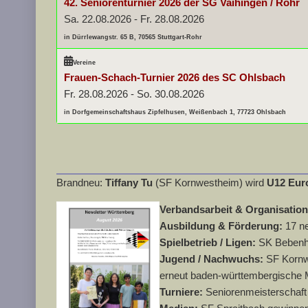
42. Seniorenturnier 2026 der SG Vaihingen / Rohr
Sa. 22.08.2026
-
Fr. 28.08.2026
in Dürrlewangstr. 65 B, 70565 Stuttgart-Rohr
Vereine
Frauen-Schach-Turnier 2026 des SC Ohlsbach
Fr. 28.08.2026
-
So. 30.08.2026
in Dorfgemeinschaftshaus Zipfelhusen, Weißenbach 1, 77723 Ohlsbach
Brandneu:
Tiffany Tu
(SF Kornwestheim) wird
U12 Eur
Verbandsarbeit & Organisatio
Ausbildung & Förderung:
17 n
Spielbetrieb / Ligen:
SK Bebenha
Jugend / Nachwuchs:
SF Kornwe
erneut baden-württembergische 
Turniere:
Seniorenmeisterschaft 