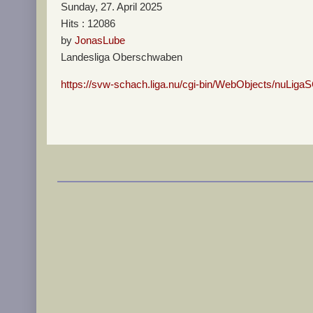
Sunday, 27. April 2025
Hits
: 12086
by
JonasLube
Landesliga Oberschwaben
https://svw-schach.liga.nu/cgi-bin/WebObjects/n