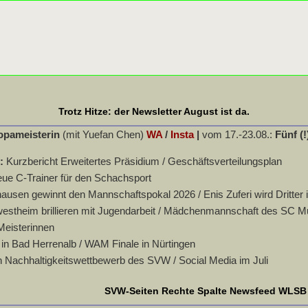
Trotz Hitze: der Newsletter August ist da.
opameisterin
(mit Yuefan Chen)
WA
/
Insta
|
vom 17.-23.08.:
Fünf (!
n:
Kurzbericht Erweitertes Präsidium / Geschäftsverteilungsplan
eue C-Trainer für den Schachsport
usen gewinnt den Mannschaftspokal 2026 / Enis Zuferi wird Dritter 
stheim brillieren mit Jugendarbeit / Mädchenmannschaft des SC Murr
Meisterinnen
in Bad Herrenalb / WAM Finale in Nürtingen
 Nachhaltigkeitswettbewerb des SVW / Social Media im Juli
SVW-Seiten Rechte Spalte Newsfeed WLSB