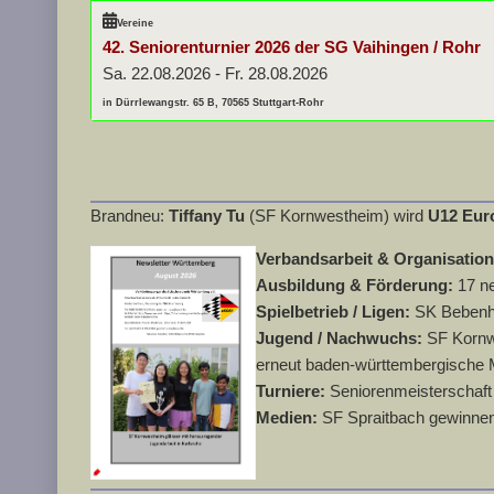
Vereine
42. Seniorenturnier 2026 der SG Vaihingen / Rohr
Sa. 22.08.2026
-
Fr. 28.08.2026
in Dürrlewangstr. 65 B, 70565 Stuttgart-Rohr
Brandneu:
Tiffany Tu
(SF Kornwestheim) wird
U12 Eur
Verbandsarbeit & Organisatio
Ausbildung & Förderung:
17 n
Spielbetrieb / Ligen:
SK Bebenha
Jugend / Nachwuchs:
SF Kornwe
erneut baden-württembergische 
Turniere:
Seniorenmeisterschaft 
Medien:
SF Spraitbach gewinnen