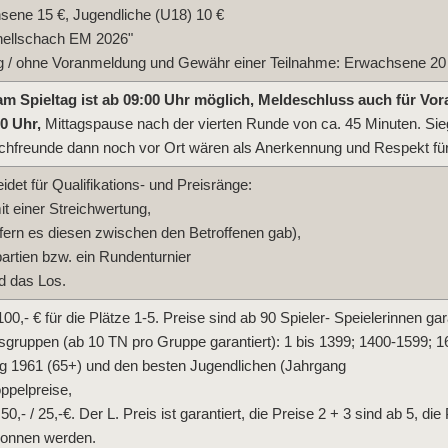
ene 15 €, Jugendliche (U18) 10 €
ellschach EM 2026"
g / ohne Voranmeldung und Gewähr einer Teilnahme: Erwachsene 20 
 Spieltag ist ab 09:00 Uhr möglich, Meldeschluss auch für Vora
0 Uhr,
Mittagspause nach der vierten Runde von ca. 45 Minuten. Sie
chfreunde dann noch vor Ort wären als Anerkennung und Respekt für 
idet für Qualifikations- und Preisränge:
t einer Streichwertung,
sofern es diesen zwischen den Betroffenen gab),
partien bzw. ein Rundenturnier
d das Los.
 / 100,- € für die Plätze 1-5. Preise sind ab 90 Spieler- Speielerinnen gar
ruppen (ab 10 TN pro Gruppe garantiert): 1 bis 1399; 1400-1599; 16
g 1961 (65+) und den besten Jugendlichen (Jahrgang
ppelpreise,
 / 50,- / 25,-€. Der L. Preis ist garantiert, die Preise 2 + 3 sind ab 5, 
wonnen werden.