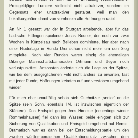
Preisgeldjäger Turniere vielleicht nicht attraktiver, sondern im
Gegensatz eher unattraktiver gestaltet, weil man den
Lokalkoryphäen damit von vornherein alle Hoffnungen raubt.
An Nr. 1 gesetzt war der in Stuttgart arbeitende, aber für das
badische Ettlingen spielende Jonas Rosner, der noch vor zwei
Wochen in Künzelsau nach Belieben dominierte, hier aber nach
einer Niederlage in Runde Drei schon nicht mehr um den Sieg
mitspielte. Nach vier Runden waren einzig die ehemaligen
Ditzinger Mannschaftskameraden Ortmann und Beyer noch
verlustpunktfrei. Ansonsten änderte sich die Lage an der Spitze,
wie bei dem ausgeglichenen Feld nicht anders zu erwarten, fast
mit jeder Runde; Hoffnungen keimten auf und verstoben umgehend
wieder.
Für mich eher unauffällig schob sich Gschnitzer „senior“ an die
Spitze (sein Sohn, ebenfalls IM, ist inzwischen eigentlich der
Stärkere). Das Endspiel gegen Jens Hirneise (neuerdings wieder
Rommelshausen) fiel dann ins Wasser: beide einigten sich zur
Sicherung von Qualifikation und Preisgeld umgehend auf Remis.
Dramatisch war es dann bei der Entscheidungspartie um den
zweiten württembergischen Qualifikationsplatz zwischen dem