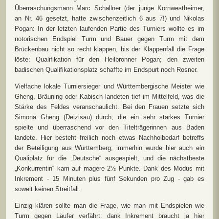
Überraschungsmann Marc Schallner (der junge Kornwestheimer,
an Nr. 46 gesetzt, hatte zwischenzeitlich 6 aus 7!) und Nikolas
Pogan: In der letzten laufenden Partie des Turniers wollte es im
notorischen Endspiel Turm und Bauer gegen Turm mit dem
Brückenbau nicht so recht klappen, bis der Klappenfall die Frage
löste: Qualifikation für den Heilbronner Pogan; den zweiten
badischen Qualifikationsplatz schaffte im Endspurt noch Rosner.
Vielfache lokale Turniersieger und Württembergische Meister wie
Gheng, Bräuning oder Kabisch landeten tief im Mittelfeld, was die
Stärke des Feldes veranschaulicht. Bei den Frauen setzte sich
Simona Gheng (Deizisau) durch, die ein sehr starkes Turnier
spielte und überraschend vor den Titelträgerinnen aus Baden
landete. Hier besteht freilich noch etwas Nachholbedarf betreffs
der Beteiligung aus Württemberg; immerhin wurde hier auch ein
Qualiplatz für die „Deutsche“ ausgespielt, und die nächstbeste
„Konkurrentin“ kam auf magere 2½ Punkte. Dank des Modus mit
Inkrement - 15 Minuten plus fünf Sekunden pro Zug - gab es
soweit keinen Streitfall.
Einzig klären sollte man die Frage, wie man mit Endspielen wie
Turm gegen Läufer verfährt: dank Inkrement braucht ja hier