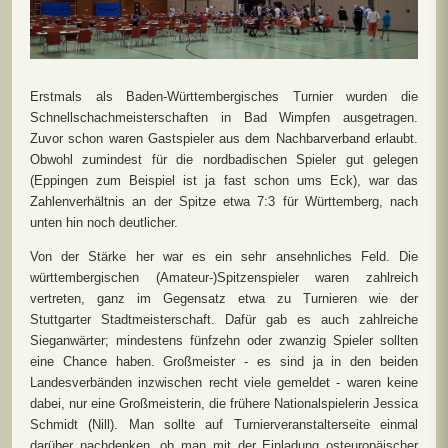
Erstmals als Baden-Württembergisches Turnier wurden die
Schnellschachmeisterschaften in Bad Wimpfen ausgetragen.
Zuvor schon waren Gastspieler aus dem Nachbarverband erlaubt.
Obwohl zumindest für die nordbadischen Spieler gut gelegen
(Eppingen zum Beispiel ist ja fast schon ums Eck), war das
Zahlenverhältnis an der Spitze etwa 7:3 für Württemberg, nach
unten hin noch deutlicher.
Von der Stärke her war es ein sehr ansehnliches Feld. Die
württembergischen (Amateur-)Spitzenspieler waren zahlreich
vertreten, ganz im Gegensatz etwa zu Turnieren wie der
Stuttgarter Stadtmeisterschaft. Dafür gab es auch zahlreiche
Sieganwärter; mindestens fünfzehn oder zwanzig Spieler sollten
eine Chance haben. Großmeister - es sind ja in den beiden
Landesverbänden inzwischen recht viele gemeldet - waren keine
dabei, nur eine Großmeisterin, die frühere Nationalspielerin Jessica
Schmidt (Nill). Man sollte auf Turnierveranstalterseite einmal
darüber nachdenken, ob man mit der Einladung osteuropäischer