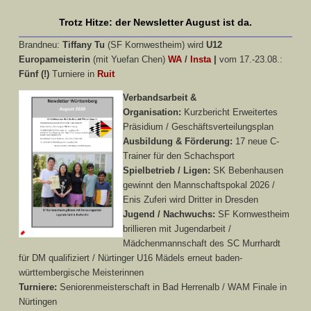
Trotz Hitze: der Newsletter August ist da.
Brandneu:
Tiffany Tu
(SF Kornwestheim) wird
U12
Europameisterin
(mit Yuefan Chen)
WA
/
Insta
|
vom 17.-23.08.:
Fünf (!)
Turniere in
Ruit
Verbandsarbeit &
Organisation:
Kurzbericht Erweitertes
Präsidium / Geschäftsverteilungsplan
Ausbildung & Förderung:
17 neue C-
Trainer für den Schachsport
Spielbetrieb / Ligen:
SK Bebenhausen
gewinnt den Mannschaftspokal 2026 /
Enis Zuferi wird Dritter in Dresden
Jugend / Nachwuchs:
SF Kornwestheim
brillieren mit Jugendarbeit /
Mädchenmannschaft des SC Murrhardt
für DM qualifiziert / Nürtinger U16 Mädels erneut baden-
württembergische Meisterinnen
Turniere:
Seniorenmeisterschaft in Bad Herrenalb / WAM Finale in
Nürtingen