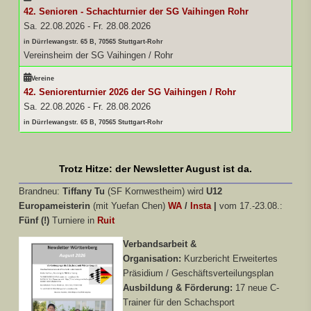
42. Senioren - Schachturnier der SG Vaihingen Rohr
Sa. 22.08.2026
-
Fr. 28.08.2026
in Dürrlewangstr. 65 B, 70565 Stuttgart-Rohr
Vereinsheim der SG Vaihingen / Rohr
Vereine
42. Seniorenturnier 2026 der SG Vaihingen / Rohr
Sa. 22.08.2026
-
Fr. 28.08.2026
in Dürrlewangstr. 65 B, 70565 Stuttgart-Rohr
Trotz Hitze: der Newsletter August ist da.
Brandneu:
Tiffany Tu
(SF Kornwestheim) wird
U12
Europameisterin
(mit Yuefan Chen)
WA
/
Insta
|
vom 17.-23.08.:
Fünf (!)
Turniere in
Ruit
Verbandsarbeit &
Organisation:
Kurzbericht Erweitertes
Präsidium / Geschäftsverteilungsplan
Ausbildung & Förderung:
17 neue C-
Trainer für den Schachsport