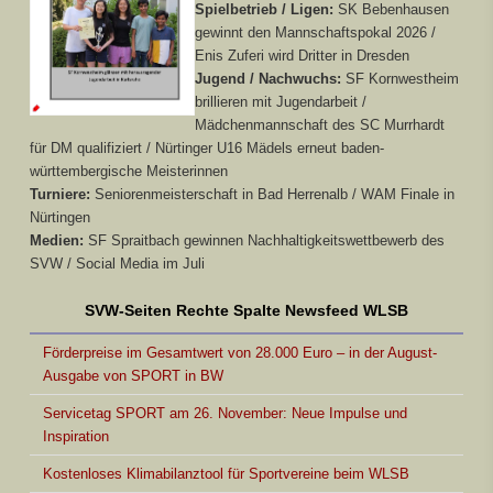
Spielbetrieb / Ligen:
SK Bebenhausen
gewinnt den Mannschaftspokal 2026 /
Enis Zuferi wird Dritter in Dresden
Jugend / Nachwuchs:
SF Kornwestheim
brillieren mit Jugendarbeit /
Mädchenmannschaft des SC Murrhardt
für DM qualifiziert / Nürtinger U16 Mädels erneut baden-
württembergische Meisterinnen
Turniere:
Seniorenmeisterschaft in Bad Herrenalb / WAM Finale in
Nürtingen
Medien:
SF Spraitbach gewinnen Nachhaltigkeitswettbewerb des
SVW / Social Media im Juli
SVW-Seiten Rechte Spalte Newsfeed WLSB
Förderpreise im Gesamtwert von 28.000 Euro – in der August-
Ausgabe von SPORT in BW
Servicetag SPORT am 26. November: Neue Impulse und
Inspiration
Kostenloses Klimabilanztool für Sportvereine beim WLSB