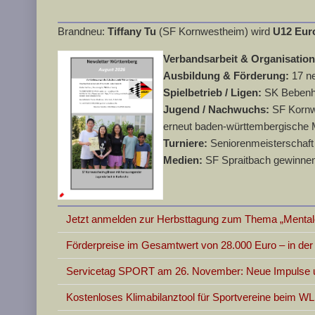
Brandneu:
Tiffany Tu
(SF Kornwestheim) wird
U12 Eur
Verbandsarbeit & Organisatio
Ausbildung & Förderung:
17 n
Spielbetrieb / Ligen:
SK Bebenha
Jugend / Nachwuchs:
SF Kornwe
erneut baden-württembergische 
Turniere:
Seniorenmeisterschaft 
Medien:
SF Spraitbach gewinnen
Jetzt anmelden zur Herbsttagung zum Thema „Mentale
Förderpreise im Gesamtwert von 28.000 Euro – in d
Servicetag SPORT am 26. November: Neue Impulse un
Kostenloses Klimabilanztool für Sportvereine beim W