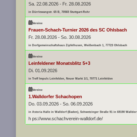
Sa. 22.08.2026
-
Fr. 28.08.2026
in Dürrlewangstr. 65 B, 70565 Stuttgart-Rohr
Vereine
Frauen-Schach-Turnier 2026 des SC Ohlsbach
Fr. 28.08.2026
-
So. 30.08.2026
in Dorfgemeinschaftshaus Zipfelhusen, Weißenbach 1, 77723 Ohlsbach
Vereine
Leinfeldener Monatsblitz 5+3
Di. 01.09.2026
in Treff Impuls Leinfelden, Neuer Markt 1/1, 70771 Leinfelden
Vereine
1.Walldorfer Schachopen
Do. 03.09.2026
-
So. 06.09.2026
in Astoria Halle in Walldorf (Baden), Schwetzinger Straße 91 in 69190 Walldor
h ps://www.schachverein-walldorf.de/