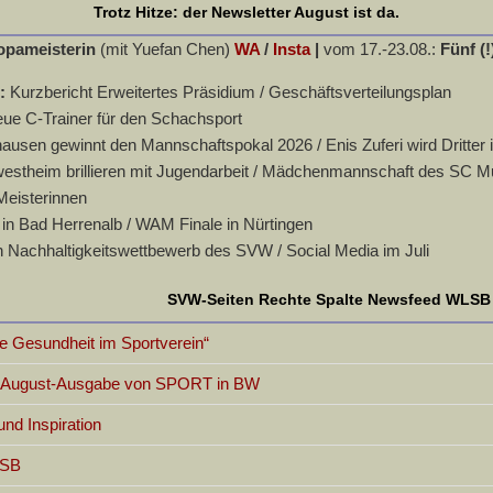
Trotz Hitze: der Newsletter August ist da.
opameisterin
(mit Yuefan Chen)
WA
/
Insta
|
vom 17.-23.08.:
Fünf (!
n:
Kurzbericht Erweitertes Präsidium / Geschäftsverteilungsplan
eue C-Trainer für den Schachsport
usen gewinnt den Mannschaftspokal 2026 / Enis Zuferi wird Dritter 
stheim brillieren mit Jugendarbeit / Mädchenmannschaft des SC Murr
Meisterinnen
in Bad Herrenalb / WAM Finale in Nürtingen
 Nachhaltigkeitswettbewerb des SVW / Social Media im Juli
SVW-Seiten Rechte Spalte Newsfeed WLSB
 Gesundheit im Sportverein“
er August-Ausgabe von SPORT in BW
d Inspiration
LSB