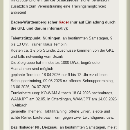
Kind/Jugendlichen, der die Schachregeln sicher beherrscht,
zusätzlich zum Vereinstraining eine Trainingsmöglichkeit
anbieten!
Baden-Württembergischer
Kader
(nur auf Einladung durch
die GKL und darum informativ):
Talentstützpunkt, Nürtingen,
an bestimmten Samstagen, 9
bis 13 Uhr, Trainer Klaus Templin
Kosten ca. 1 € pro Stunde, Zuschüsse kommen von der GKL
und falls notwendig vom Bezirk
Die Zielgruppe hat mindestes 1000 DWZ, begründete
Ausnahmen sind möglich.....
geplante Termine: 18.04.2026 nur 9 bis 12 Uhr => offenes
Schnuppertraining, 09.05.2026 => offenes Schnuppertraining,
13.06.2026, 04.07.2026
Turnierbetreuung: KO-WAM Altbach 18.04.2026 nachmittags,
WAM/JPT am 02.05. in Ofterdingen, WAM/JPT am 14.06.2026
in Altbach
generelle Themen: Taktiktraining, offene Linien, siebte und
achte Reihe, Läuferpaar, Turm gegen zwei Leichtfiguren, usw.
Bezirkskader NF, Deizisau,
an bestimmten Samstagen, meist