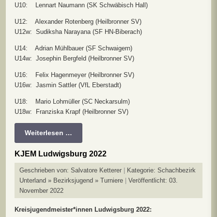
U10: Lennart Naumann (SK Schwäbisch Hall)
U12: Alexander Rotenberg (Heilbronner SV)
U12w: Sudiksha Narayana (SF HN-Biberach)
U14: Adrian Mühlbauer (SF Schwaigern)
U14w: Josephin Bergfeld (Heilbronner SV)
U16: Felix Hagenmeyer (Heilbronner SV)
U16w: Jasmin Sattler (VfL Eberstadt)
U18: Mario Lohmüller (SC Neckarsulm)
U18w: Franziska Krapf (Heilbronner SV)
Weiterlesen …
KJEM Ludwigsburg 2022
Geschrieben von:
Salvatore Ketterer
Kategorie:
Schachbezirk
Unterland » Bezirksjugend » Turniere
Veröffentlicht: 03.
November 2022
Kreisjugendmeister*innen Ludwigsburg 2022: