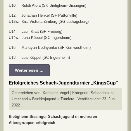
U10: Ridith Alora (SK Bietigheim-Bissingen)
U12: Jonathan Henkel (SF Pattonville)
U12w: Kira Victoria Zimberg (SG Ludwigsburg)
U14: Lauri Kratt (SF Freiberg)
U14w: Juna Köppel (SC Ingersheim)
U16: Markiyan Bodriyenko (SF Kornwestheim)
U18: Luis Köppel (SC Ingersheim)
Weiterlesen …
Erfolgreiches Schach-Jugendturnier „KingsCup“
Geschrieben von:
Karlheinz Vogel
Kategorie:
Schachbezirk
Unterland » Bezirksjugend » Turniere
Veröffentlicht: 23. Juni
2022
Bietigheim-Bissinger Schachjugend in mehreren
Altersgruppen erfolgreich