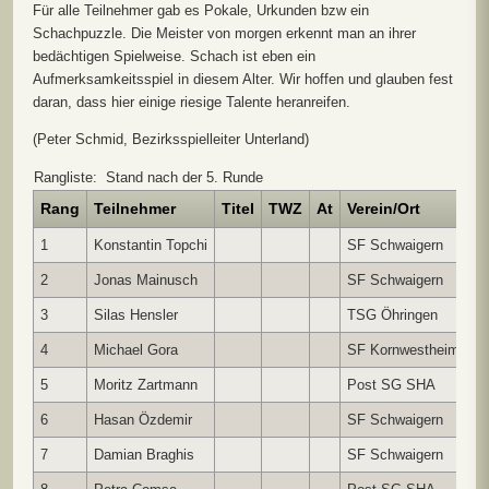
Für alle Teilnehmer gab es Pokale, Urkunden bzw ein
Schachpuzzle. Die Meister von morgen erkennt man an ihrer
bedächtigen Spielweise. Schach ist eben ein
Aufmerksamkeitsspiel in diesem Alter. Wir hoffen und glauben fest
daran, dass hier einige riesige Talente heranreifen.
(Peter Schmid, Bezirksspielleiter Unterland)
Rangliste: Stand nach der 5. Runde
Rang
Teilnehmer
Titel
TWZ
At
Verein/Ort
L
1
Konstantin Topchi
SF Schwaigern
2
Jonas Mainusch
SF Schwaigern
3
Silas Hensler
TSG Öhringen
4
Michael Gora
SF Kornwestheim
5
Moritz Zartmann
Post SG SHA
6
Hasan Özdemir
SF Schwaigern
7
Damian Braghis
SF Schwaigern