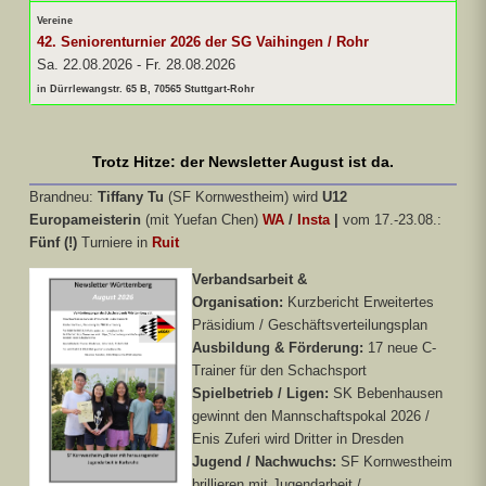
Vereine
42. Seniorenturnier 2026 der SG Vaihingen / Rohr
Sa. 22.08.2026
-
Fr. 28.08.2026
in Dürrlewangstr. 65 B, 70565 Stuttgart-Rohr
Trotz Hitze: der Newsletter August ist da.
Brandneu:
Tiffany Tu
(SF Kornwestheim) wird
U12
Europameisterin
(mit Yuefan Chen)
WA
/
Insta
|
vom 17.-23.08.:
Fünf (!)
Turniere in
Ruit
Verbandsarbeit &
Organisation:
Kurzbericht Erweitertes
Präsidium / Geschäftsverteilungsplan
Ausbildung & Förderung:
17 neue C-
Trainer für den Schachsport
Spielbetrieb / Ligen:
SK Bebenhausen
gewinnt den Mannschaftspokal 2026 /
Enis Zuferi wird Dritter in Dresden
Jugend / Nachwuchs:
SF Kornwestheim
brillieren mit Jugendarbeit /