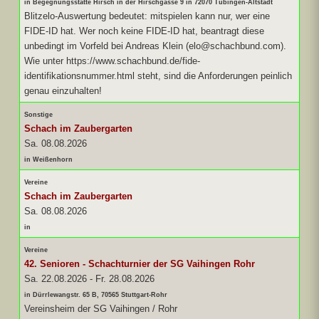
in Begegnungsstätte Hirsch in der Hirschgasse 9 in 72070 Tübingen-Altstadt
Blitzelo-Auswertung bedeutet: mitspielen kann nur, wer eine
FIDE-ID hat. Wer noch keine FIDE-ID hat, beantragt diese
unbedingt im Vorfeld bei Andreas Klein (elo@schachbund.com).
Wie unter https://www.schachbund.de/fide-
identifikationsnummer.html steht, sind die Anforderungen peinlich
genau einzuhalten!
Sonstige
Schach im Zaubergarten
Sa. 08.08.2026
in Weißenhorn
Vereine
Schach im Zaubergarten
Sa. 08.08.2026
in
Vereine
42. Senioren - Schachturnier der SG Vaihingen Rohr
Sa. 22.08.2026
-
Fr. 28.08.2026
in Dürrlewangstr. 65 B, 70565 Stuttgart-Rohr
Vereinsheim der SG Vaihingen / Rohr