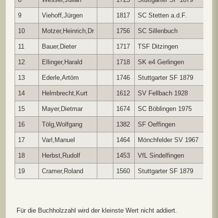
9
Viehoff,Jürgen
1817
SC Stetten a.d.F.
7
10
Motzer,Heinrich,Dr
1756
SC Sillenbuch
7
11
Bauer,Dieter
1717
TSF Ditzingen
7
12
Ellinger,Harald
1718
SK e4 Gerlingen
7
13
Ederle,Artöm
1746
Stuttgarter SF 1879
7
14
Helmbrecht,Kurt
1612
SV Fellbach 1928
7
15
Mayer,Dietmar
1674
SC Böblingen 1975
7
16
Tölg,Wolfgang
1382
SF Oeffingen
7
17
Varl,Manuel
1464
Mönchfelder SV 1967
7
18
Herbst,Rudolf
1453
VfL Sindelfingen
7
19
Cramer,Roland
1560
Stuttgarter SF 1879
7
Für die Buchholzzahl wird der kleinste Wert nicht addiert.