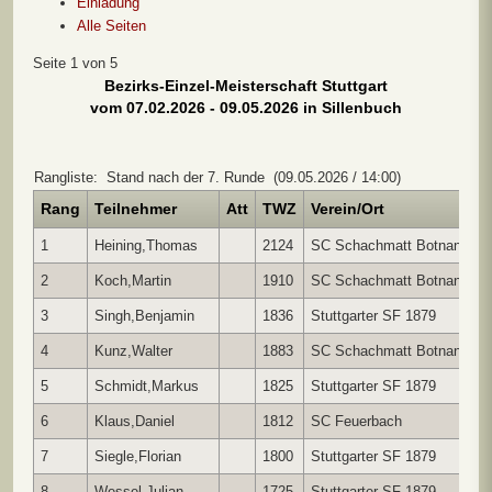
Einladung
Alle Seiten
Seite 1 von 5
Bezirks-Einzel-Meisterschaft Stuttgart
vom 07.02.2026 - 09.05.2026 in Sillenbuch
Rangliste: Stand nach der 7. Runde (09.05.2026 / 14:00)
Rang
Teilnehmer
Att
TWZ
Verein/Ort
1
Heining,Thomas
2124
SC Schachmatt Botnang
7
2
Koch,Martin
1910
SC Schachmatt Botnang
7
3
Singh,Benjamin
1836
Stuttgarter SF 1879
7
4
Kunz,Walter
1883
SC Schachmatt Botnang
7
5
Schmidt,Markus
1825
Stuttgarter SF 1879
7
6
Klaus,Daniel
1812
SC Feuerbach
7
7
Siegle,Florian
1800
Stuttgarter SF 1879
7
8
Wessel,Julian
1725
Stuttgarter SF 1879
7