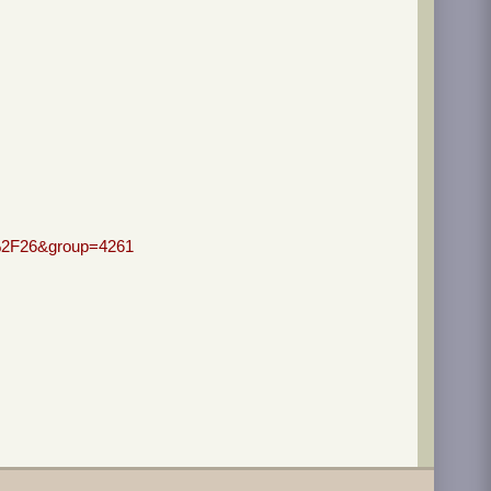
5%2F26&group=4261