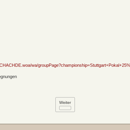
LigaSCHACHDE.woa/wa/groupPage?championship=Stuttgart+Pokal+2
gegnungen
Weiter