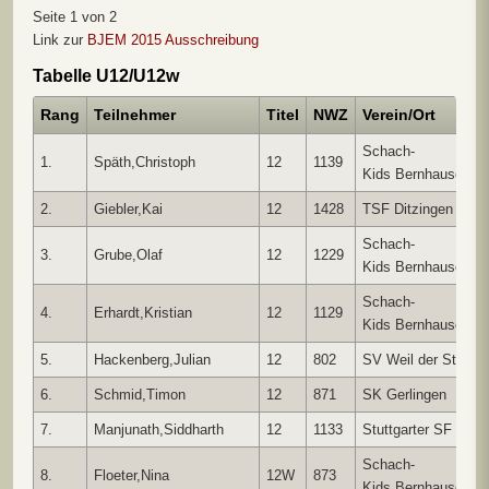
Seite 1 von 2
Link zur
BJEM 2015 Ausschreibung
Tabelle U12/U12w
Rang
Teilnehmer
Titel
NWZ
Verein/Ort
Schach-
1.
Späth,Christoph
12
1139
Kids Bernhausen
2.
Giebler,Kai
12
1428
TSF Ditzingen
Schach-
3.
Grube,Olaf
12
1229
Kids Bernhausen
Schach-
4.
Erhardt,Kristian
12
1129
Kids Bernhausen
5.
Hackenberg,Julian
12
802
SV Weil der Stadt
6.
Schmid,Timon
12
871
SK Gerlingen
7.
Manjunath,Siddharth
12
1133
Stuttgarter SF
Schach-
8.
Floeter,Nina
12W
873
Kids Bernhausen