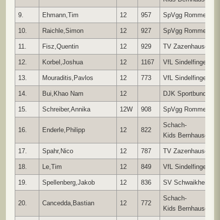
9.
Ehmann,Tim
12
957
SpVgg Rommelsha
10.
Raichle,Simon
12
927
SpVgg Rommelsha
11.
Fisz,Quentin
12
929
TV Zazenhausen
12.
Korbel,Joshua
12
1167
VfL Sindelfingen
13.
Mouraditis,Pavlos
12
773
VfL Sindelfingen
14.
Bui,Khao Nam
12
DJK Sportbund Stgt
15.
Schreiber,Annika
12W
908
SpVgg Rommelsha
Schach-
16.
Enderle,Philipp
12
822
Kids Bernhausen
17.
Spahr,Nico
12
787
TV Zazenhausen
18.
Le,Tim
12
849
VfL Sindelfingen
19.
Spellenberg,Jakob
12
836
SV Schwaikheim
Schach-
20.
Cancedda,Bastian
12
772
Kids Bernhausen