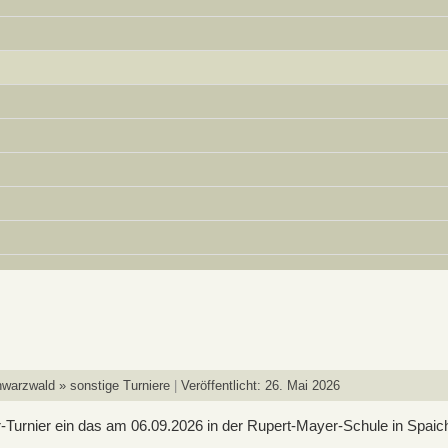
hwarzwald » sonstige Turniere
Veröffentlicht: 26. Mai 2026
Turnier ein das am 06.09.2026 in der Rupert-Mayer-Schule in Spaichi