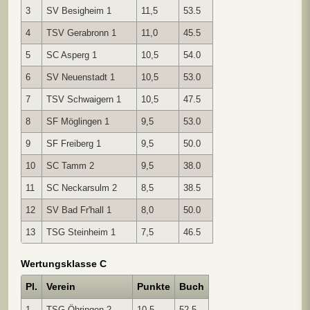
3
SV Besigheim 1
11,5
53.5
4
TSV Gerabronn 1
11,0
45.5
5
SC Asperg 1
10,5
54.0
6
SV Neuenstadt 1
10,5
53.0
7
TSV Schwaigern 1
10,5
47.5
8
SF Möglingen 1
9,5
53.0
9
SF Freiberg 1
9,5
50.0
10
SC Tamm 2
9,5
38.0
11
SC Neckarsulm 2
8,5
38.5
12
SV Bad Fr'hall 1
8,0
50.0
13
TSG Steinheim 1
7,5
46.5
Wertungsklasse C
Pl.
Verein
Punkte
Buch
1
TSG Öhringen 2
10,5
52.5