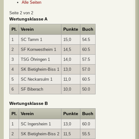
Alle Seiten
Seite 2 von 2
Wertungsklasse A
Pl.
Verein
Punkte
Buch
1
SC Tamm 1
15,0
54.5
2
SF Kornwestheim 1
14,5
60.5
3
TSG Öhringen 1
14,0
57.5
4
SK Bietigheim-Biss 1
13,0
57.0
5
SC Neckarsulm 1
11,0
60.5
6
SF Biberach
10,0
50.0
Wertungsklasse B
Pl.
Verein
Punkte
Buch
1
SC Ingersheim 1
13,0
60.0
2
SK Bietigheim-Biss 2
11,5
55.5