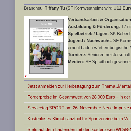
Brandneu:
Tiffany Tu
(SF Kornwestheim) wird
U12 Eur
Verbandsarbeit & Organisatio
Ausbildung & Förderung:
17 n
Spielbetrieb / Ligen:
SK Bebenha
Jugend / Nachwuchs:
SF Kornwe
erneut baden-württembergische 
Turniere:
Seniorenmeisterschaft 
Medien:
SF Spraitbach gewinnen
Jetzt anmelden zur Herbsttagung zum Thema „Mentale
Förderpreise im Gesamtwert von 28.000 Euro – in d
Servicetag SPORT am 26. November: Neue Impulse un
Kostenloses Klimabilanztool für Sportvereine beim W
Stets auf dem Laufenden mit den kostenlosen WLSB-