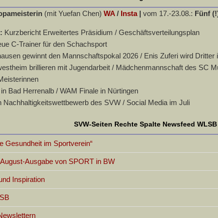
opameisterin
(mit Yuefan Chen)
WA
/
Insta
|
vom 17.-23.08.:
Fünf (!
n:
Kurzbericht Erweitertes Präsidium / Geschäftsverteilungsplan
eue C-Trainer für den Schachsport
usen gewinnt den Mannschaftspokal 2026 / Enis Zuferi wird Dritter 
stheim brillieren mit Jugendarbeit / Mädchenmannschaft des SC Murr
Meisterinnen
in Bad Herrenalb / WAM Finale in Nürtingen
 Nachhaltigkeitswettbewerb des SVW / Social Media im Juli
SVW-Seiten Rechte Spalte Newsfeed WLSB
 Gesundheit im Sportverein“
er August-Ausgabe von SPORT in BW
d Inspiration
LSB
Newslettern